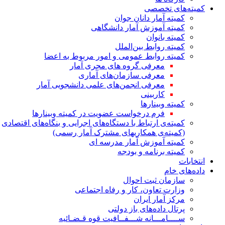
کمیته‌های تخصصی
کمیته آمار دانان جوان
کمیته آموزش آمار دانشگاهی
کمیته بانوان
کمیته روابط بین‌الملل
کمیته روابط عمومی و امور مربوط به اعضا
معرفی گروه های مجری آمار
معرفی سازمان‌های آماری
معرفی انجمن‌های علمی دانشجویی آمار
کاربینی
کمیته وبینارها
فرم درخواست عضویت در کمیته وبینارها
کمیته‌ی ارتباط با دستگاه‌های اجرایی و بنگاه‌های اقتصادی
(کمیته‌ی همکاریهای مشترک آمار رسمی)
کمیته آموزش آمار مدرسه ای
کمیته برنامه و بودجه
انتخابات
داده‌های خام
سازمان ثبت احوال
وزارت تعاون، کار و رفاه اجتماعی
مرکز آمار ایران
پرتال داده‌های باز دولتی
ســــامـــانه شـــفــافیت قوه قـضـائیه