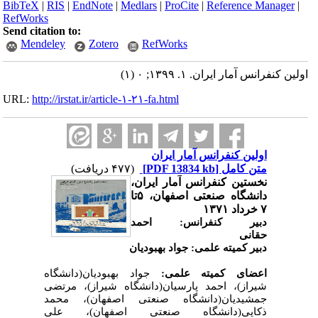
BibTeX
|
RIS
|
EndNote
|
Medlars
|
ProCite
|
Reference Manager
|
RefWorks
Send citation to:
Mendeley
Zotero
RefWorks
اولین کنفرانس آمار ایران. ۱. ۱۳۹۹; ۰ (۱)
URL:
http://irstat.ir/article-۱-۲۱-fa.html
اولین کنفرانس آمار ایران
متن کامل
[PDF 13834 kb]
(۴۷۷ دریافت)
نخستین کنفرانس آمار ایران،
دانشگاه صنعتی اصفهان، ۵تا
۷ خرداد ۱۳۷۱
دبیر کنفرانس: احمد
حقانی
دبیر کمیته علمی: جواد بهبودیان
اعضای کمیته علمی:
جواد بهبودیان(دانشگاه
شیراز)، احمد پارسیان(دانشگاه شیراز)، مرتضی
جمشیدیان(دانشگاه صنعتی اصفهان)، محمد
ذکایی(دانشگاه صنعتی اصفهان)، علی