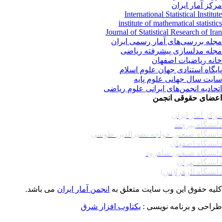
کز آمار ایران
International Statistical Institu
institute of mathematical statisti
Journal of Statistical Research of Ir
له بررسی‌های آمار رسمی ایران
له مدلسازی پیشرفته ریاضی
نه ریاضیات اصفهان
یگاه استنادی جهان علوم اسلام
یت سال جهانی علوم پایه
حادیه انجمن‌های ایرانی علوم ریاضی
ضای حقوقی انجمن
کز آمار ایران
نشگاه بیرجند
نشگاه صنعتی خواجه نصیرالدین طوسی
نشگاه اصفهان
نشگاه صنعتی شاهرود
نشگاه تهران
نشگاه الزهرا(س)
یه حقوق این وب سایت متعلق به
انجمن آمار ایران
می باشد.
احی و برنامه نویسی :
یکتاوب افزار شرق