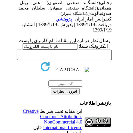
رجالی(دانشگاه صنعتی اصفهان)، علی زینل­
همدانی(دانشگاه صنعتی
)، سلطان محمد
اصفهان
صدوقی­الوندی(
)
دانشگاه
شیراز
کنفرانس آمار ایران:
پژوهشي
|
دریافت: 1399/1/19 | پذیرش: 1399/1/19 | انتشار:
1399/1/19
ارسال نظر درباره این مقاله : نام کاربری یا پست
الکترونیک شما:
بازنشر اطلاعات
این مقاله تحت شرایط
Creative
Commons Attribution-
NonCommercial 4.0
International License
قابل