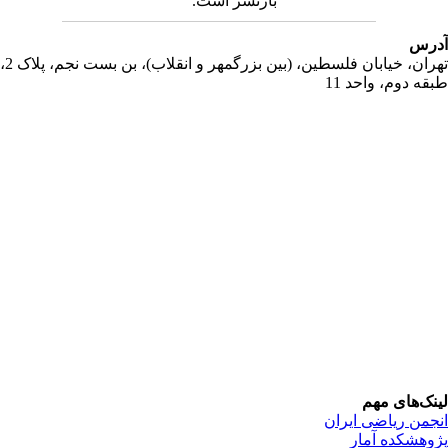
بازنشر است.
رس
تهران، خیابان فلسطین، (بین بزرگمهر و انقلاب)، بن بست نجم، پلاک 2،
قه دوم، واحد 11
نک‌های مهم
جمن ریاضی ایران
وهشکده آمار