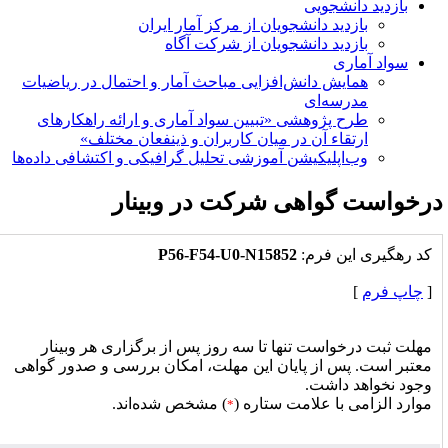
بازدید دانشجویی
بازدید دانشجویان از مرکز آمار ایران
بازدید دانشجویان از شرکت آگاه
سواد آماری
همایش دانش‌افزایی مباحث آمار و احتمال در ریاضیات
مدرسه‌ای
طرح پژوهشی «تبیین سواد آماری و ارائه راهکارهای
ارتقاء آن در میان کاربران و ذینفعان مختلف»
وب‌اپلیکیشن آموزشی تحلیل گرافیکی و اکتشافی داده‌ها
رخواست گواهی شرکت در وبینار
کد رهگیرى این فرم:
P56-F54-U0-N15852
[
چاپ فرم
]
مهلت ثبت درخواست تنها تا سه روز پس از برگزاری هر وبینار
معتبر است. پس از پایان این مهلت، امکان بررسی و صدور گواهی
وجود نخواهد داشت.
موارد الزامی با علامت ستاره (
) مشخص شده‌اند.
*