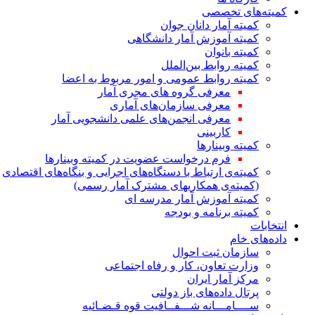
کمیته‌های تخصصی
کمیته آمار دانان جوان
کمیته آموزش آمار دانشگاهی
کمیته بانوان
کمیته روابط بین‌الملل
کمیته روابط عمومی و امور مربوط به اعضا
معرفی گروه های مجری آمار
معرفی سازمان‌های آماری
معرفی انجمن‌های علمی دانشجویی آمار
کاربینی
کمیته وبینارها
فرم درخواست عضویت در کمیته وبینارها
کمیته‌ی ارتباط با دستگاه‌های اجرایی و بنگاه‌های اقتصادی
(کمیته‌ی همکاریهای مشترک آمار رسمی)
کمیته آموزش آمار مدرسه ای
کمیته برنامه و بودجه
انتخابات
داده‌های خام
سازمان ثبت احوال
وزارت تعاون، کار و رفاه اجتماعی
مرکز آمار ایران
پرتال داده‌های باز دولتی
ســــامـــانه شـــفــافیت قوه قـضـائیه