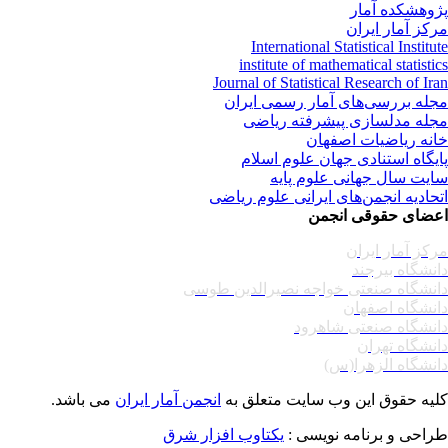
وهشکده آمار
کز آمار ایران
International Statistical Institu
institute of mathematical statisti
Journal of Statistical Research of Ir
له بررسی‌های آمار رسمی ایران
له مدلسازی پیشرفته ریاضی
نه ریاضیات اصفهان
یگاه استنادی جهان علوم اسلام
یت سال جهانی علوم پایه
حادیه انجمن‌های ایرانی علوم ریاضی
ضای حقوقی انجمن
کز آمار ایران
نشگاه بیرجند
نشگاه صنعتی خواجه نصیرالدین طوسی
نشگاه اصفهان
نشگاه صنعتی شاهرود
نشگاه تهران
نشگاه الزهرا(س)
یه حقوق این وب سایت متعلق به
انجمن آمار ایران
می باشد.
احی و برنامه نویسی :
یکتاوب افزار شرق