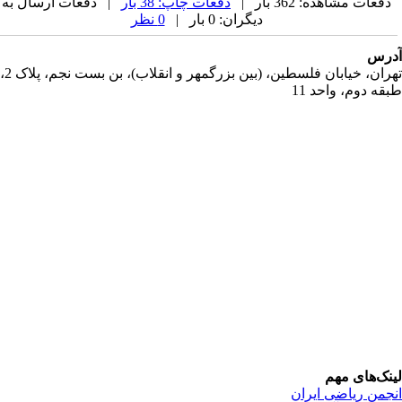
دفعات مشاهده: 362 بار |
دفعات چاپ: 38 بار
| دفعات ارسال به
دیگران: 0 بار |
0 نظر
رس
تهران، خیابان فلسطین، (بین بزرگمهر و انقلاب)، بن بست نجم، پلاک 2،
قه دوم، واحد 11
نک‌های مهم
جمن ریاضی ایران