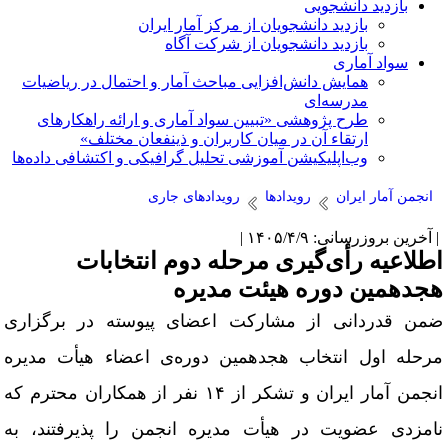
بازدید دانشجویی
بازدید دانشجویان از مرکز آمار ایران
بازدید دانشجویان از شرکت آگاه
سواد آماری
همایش دانش‌افزایی مباحث آمار و احتمال در ریاضیات
مدرسه‌ای
طرح پژوهشی «تبیین سواد آماری و ارائه راهکارهای
ارتقاء آن در میان کاربران و ذینفعان مختلف»
وب‌اپلیکیشن آموزشی تحلیل گرافیکی و اکتشافی داده‌ها
انجمن آمار ایران
رویدادها
رویدادهای جاری
آخرین بروزرسانی: ۱۴۰۵/۴/۹ |
طلاعیه رأی‌گیری مرحله دوم انتخابات
جدهمین دوره هیئت مدیره
من قدردانی از مشارکت اعضای پیوسته در برگزاری
رحله اول انتخاب هجدهمین دوره‌ی اعضاء هیأت مدیره
انجمن آمار ایران و تشکر از ۱۴ نفر از همکاران محترم که
امزدی عضویت در هیأت مدیره انجمن را پذیرفتند، به