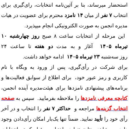
ستحضار می­رساند، بنا بر آئین­‌نامه انتخابات، رای­‌گیری برای
نتخاب
۷ نفر
از میان
۱۴ نامزد
محترم برای عضویت در هیات
دیره انجمن به صورت الکترونیکی انجام می­پذیرد.
این مرحله از انتخابات ساعت ۸ صبح
روز
چهارشنبه ۱۰
یرماه ۱۴۰۵
آغاز و به مدت
دو هفته
تا ساعت ۲۴
وز
سه‌شنبه
۲۳ تیرماه ۱۴۰۵
ادامه خواهد داشت.
رای شرکت در رأی­‌گیری، پس از ورود به وبگاه با نام
اربری و رمز عبور خود، برای اطلاع از سوابق فعالیت‌­ها و
رنامه­‌های پیشنهادی نامزدها برای هیئت‌مدیره آینده انجمن،
تابچه معرفی نامزدها
را ملاحظه بفرمایید. سپس به
صفحه
نتخاب گزینه­‌ها
مراجعه و
حداکثر
۷
نفر
را انتخاب و در آخر
أی خود را
تأیید
نمایید. ضمناً تنها یک‌بار امکان رأی‌دادن وجود