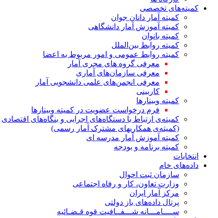
کمیته‌های تخصصی
کمیته آمار دانان جوان
کمیته آموزش آمار دانشگاهی
کمیته بانوان
کمیته روابط بین‌الملل
کمیته روابط عمومی و امور مربوط به اعضا
معرفی گروه های مجری آمار
معرفی سازمان‌های آماری
معرفی انجمن‌های علمی دانشجویی آمار
کاربینی
کمیته وبینارها
فرم درخواست عضویت در کمیته وبینارها
کمیته‌ی ارتباط با دستگاه‌های اجرایی و بنگاه‌های اقتصادی
(کمیته‌ی همکاریهای مشترک آمار رسمی)
کمیته آموزش آمار مدرسه ای
کمیته برنامه و بودجه
انتخابات
داده‌های خام
سازمان ثبت احوال
وزارت تعاون، کار و رفاه اجتماعی
مرکز آمار ایران
پرتال داده‌های باز دولتی
ســــامـــانه شـــفــافیت قوه قـضـائیه