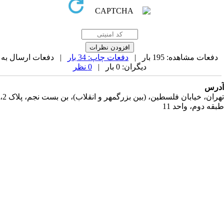
دفعات مشاهده: 195 بار |
دفعات چاپ: 34 بار
| دفعات ارسال به
دیگران: 0 بار |
0 نظر
رس
تهران، خیابان فلسطین، (بین بزرگمهر و انقلاب)، بن بست نجم، پلاک 2،
قه دوم، واحد 11