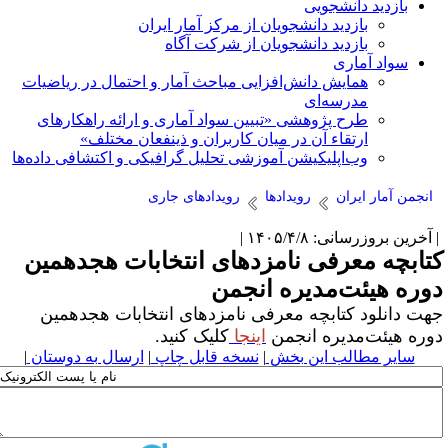
بازدید دانشجویی
بازدید دانشجویان از مرکز آمار ایران
بازدید دانشجویان از شرکت آگاه
سواد آماری
همایش دانش‌افزایی مباحث آمار و احتمال در ریاضیات
مدرسه‌ای
طرح پژوهشی «تبیین سواد آماری و ارائه راهکارهای
ارتقاء آن در میان کاربران و ذینفعان مختلف»
وب‌اپلیکیشن آموزشی تحلیل گرافیکی و اکتشافی داده‌ها
انجمن آمار ایران
رویدادها
رویدادهای جاری
آخرین بروزرسانی: ۱۴۰۵/۴/۸ |
تابچه معرفی نامزدهای انتخابات هجدهمین
وره هیئت‌مدیره انجمن
هت دانلود کتابچه معرفی نامزدهای انتخابات هجدهمین
وره هیئت‌مدیره انجمن
اینجا
کلیک کنید.
سایر مطالب این بخش
|
نسخه قابل چاپ
|
ارسال به دوستان
|