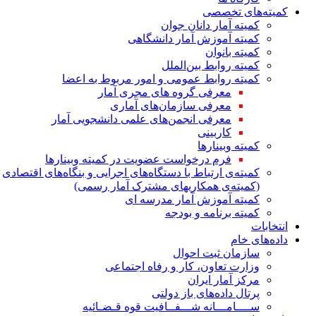
کمیته‌های تخصصی
کمیته آمار دانان جوان
کمیته آموزش آمار دانشگاهی
کمیته بانوان
کمیته روابط بین‌الملل
کمیته روابط عمومی و امور مربوط به اعضا
معرفی گروه های مجری آمار
معرفی سازمان‌های آماری
معرفی انجمن‌های علمی دانشجویی آمار
کاربینی
کمیته وبینارها
فرم درخواست عضویت در کمیته وبینارها
کمیته‌ی ارتباط با دستگاه‌های اجرایی و بنگاه‌های اقتصادی
(کمیته‌ی همکاریهای مشترک آمار رسمی)
کمیته آموزش آمار مدرسه ای
کمیته برنامه و بودجه
انتخابات
داده‌های خام
سازمان ثبت احوال
وزارت تعاون، کار و رفاه اجتماعی
مرکز آمار ایران
پرتال داده‌های باز دولتی
ســــامـــانه شـــفــافیت قوه قـضـائیه