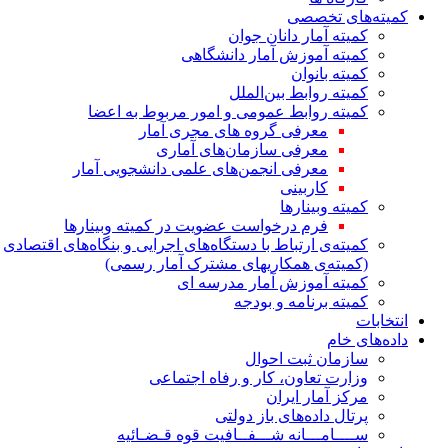
کمیته‌های تخصصی
کمیته آمار دانان جوان
کمیته آموزش آمار دانشگاهی
کمیته بانوان
کمیته روابط بین‌الملل
کمیته روابط عمومی و امور مربوط به اعضا
معرفی گروه های مجری آمار
معرفی سازمان‌های آماری
معرفی انجمن‌های علمی دانشجویی آمار
کاربینی
کمیته وبینارها
فرم درخواست عضویت در کمیته وبینارها
کمیته‌ی ارتباط با دستگاه‌های اجرایی و بنگاه‌های اقتصادی
(کمیته‌ی همکاریهای مشترک آمار رسمی)
کمیته آموزش آمار مدرسه ای
کمیته برنامه و بودجه
انتخابات
داده‌های خام
سازمان ثبت احوال
وزارت تعاون، کار و رفاه اجتماعی
مرکز آمار ایران
پرتال داده‌های باز دولتی
ســــامـــانه شـــفــافیت قوه قـضـائیه