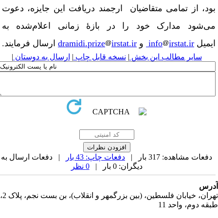
ود، از تمامی متقاضیان ارجمند دریافت این جایزه، دعوت
ی‌شود مدارک خود را در بازهٔ زمانی اعلام‌شده به
یمیل
irstat.ir
info
و
irstat.ir
dramidi.prize
ارسال فرمایند.
سایر مطالب این بخش
|
نسخه قابل چاپ
|
ارسال به دوستان
|
دفعات مشاهده: 317 بار |
دفعات چاپ: 43 بار
| دفعات ارسال به
دیگران: 0 بار |
0 نظر
رس
تهران، خیابان فلسطین، (بین بزرگمهر و انقلاب)، بن بست نجم، پلاک 2،
قه دوم، واحد 11