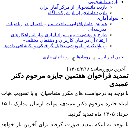
بازدید دانشجویی
بازدید دانشجویان از مرکز آمار ایران
بازدید دانشجویان از شرکت آگاه
سواد آماری
همایش دانش‌افزایی مباحث آمار و احتمال در ریاضیات
مدرسه‌ای
طرح پژوهشی «تبیین سواد آماری و ارائه راهکارهای
ارتقاء آن در میان کاربران و ذینفعان مختلف»
وب‌اپلیکیشن آموزشی تحلیل گرافیکی و اکتشافی داده‌ها
انجمن آمار ایران
رویدادها
رویدادهای جاری
آخرین بروزرسانی: ۱۴۰۵/۲/۱۸ |
مدید فراخوان هفتمین جایزه مرحوم دکتر
میدی
ا توجه به درخواست‌ های مکرر متقاضیان، و با تصویب هیات
امناء جایزه مرحوم دکتر عمیدی، مهلت ارسال مدارک تا ۱۵
اد ۱۴۰۵ ماه تمدید گردید.
ا توجه به اینکه تمدید صورت گرفته برای آخرین بار خواهد