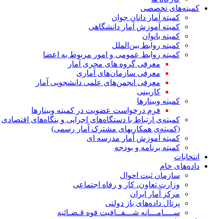
کمیته‌های تخصصی
کمیته آمار دانان جوان
کمیته آموزش آمار دانشگاهی
کمیته بانوان
کمیته روابط بین‌الملل
کمیته روابط عمومی و امور مربوط به اعضا
معرفی گروه های مجری آمار
معرفی سازمان‌های آماری
معرفی انجمن‌های علمی دانشجویی آمار
کاربینی
کمیته وبینارها
فرم درخواست عضویت در کمیته وبینارها
کمیته‌ی ارتباط با دستگاه‌های اجرایی و بنگاه‌های اقتصادی
(کمیته‌ی همکاریهای مشترک آمار رسمی)
کمیته آموزش آمار مدرسه ای
کمیته برنامه و بودجه
انتخابات
داده‌های خام
سازمان ثبت احوال
وزارت تعاون، کار و رفاه اجتماعی
مرکز آمار ایران
پرتال داده‌های باز دولتی
ســــامـــانه شـــفــافیت قوه قـضـائیه