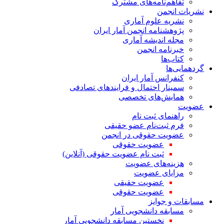
تفاهم‌نامه‌های مشترک
نشریات انجمن
نشریه علوم آماری
پژوهشنامه انجمن آمار ایران
مجله اندیشه آماری
خبرنامه انجمن
کتاب‌ها
گردهمایی‌ها
کنفرانس آمار ایران
سمینار احتمال و فرایندهای تصادفی
همایش‌های تخصصی
عضویت
راهنمای ثبت نام
فرم ثبت‌نام عضو حقیقی
عضویت حقوقی در انجمن
عضویت حقوقی
ثبت نام عضویت حقوقی (آنلاین)
هزینه‌های عضویت
مزایای عضویت
عضویت حقیقی
عضویت حقوقی
مسابقات و جوایز
مسابقه دانشجویی آمار
نخستین مسابقه دانشجویی آمار