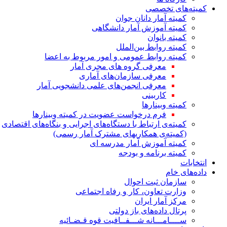
کمیته‌های تخصصی
کمیته آمار دانان جوان
کمیته آموزش آمار دانشگاهی
کمیته بانوان
کمیته روابط بین‌الملل
کمیته روابط عمومی و امور مربوط به اعضا
معرفی گروه های مجری آمار
معرفی سازمان‌های آماری
معرفی انجمن‌های علمی دانشجویی آمار
کاربینی
کمیته وبینارها
فرم درخواست عضویت در کمیته وبینارها
کمیته‌ی ارتباط با دستگاه‌های اجرایی و بنگاه‌های اقتصادی
(کمیته‌ی همکاریهای مشترک آمار رسمی)
کمیته آموزش آمار مدرسه ای
کمیته برنامه و بودجه
انتخابات
داده‌های خام
سازمان ثبت احوال
وزارت تعاون، کار و رفاه اجتماعی
مرکز آمار ایران
پرتال داده‌های باز دولتی
ســــامـــانه شـــفــافیت قوه قـضـائیه