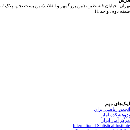
رس
تهران، خیابان فلسطین، (بین بزرگمهر و انقلاب)، بن بست نجم، پلاک 2،
قه دوم، واحد 11
نک‌های مهم
جمن ریاضی ایران
وهشکده آمار
کز آمار ایران
International Statistical Institu