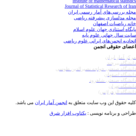
institute of mathematical statisti
Journal of Statistical Research of Ir
له بررسی‌های آمار رسمی ایران
له مدلسازی پیشرفته ریاضی
نه ریاضیات اصفهان
یگاه استنادی جهان علوم اسلام
یت سال جهانی علوم پایه
حادیه انجمن‌های ایرانی علوم ریاضی
ضای حقوقی انجمن
کز آمار ایران
نشگاه بیرجند
نشگاه صنعتی خواجه نصیرالدین طوسی
نشگاه اصفهان
نشگاه صنعتی شاهرود
نشگاه تهران
نشگاه الزهرا(س)
یه حقوق این وب سایت متعلق به
انجمن آمار ایران
می باشد.
احی و برنامه نویسی :
یکتاوب افزار شرق