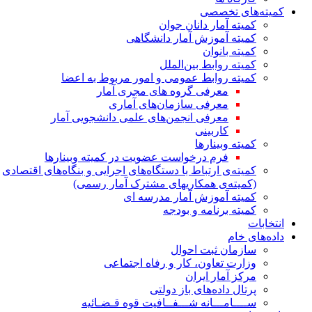
کمیته‌های تخصصی
کمیته آمار دانان جوان
کمیته آموزش آمار دانشگاهی
کمیته بانوان
کمیته روابط بین‌الملل
کمیته روابط عمومی و امور مربوط به اعضا
معرفی گروه های مجری آمار
معرفی سازمان‌های آماری
معرفی انجمن‌های علمی دانشجویی آمار
کاربینی
کمیته وبینارها
فرم درخواست عضویت در کمیته وبینارها
کمیته‌ی ارتباط با دستگاه‌های اجرایی و بنگاه‌های اقتصادی
(کمیته‌ی همکاریهای مشترک آمار رسمی)
کمیته آموزش آمار مدرسه ای
کمیته برنامه و بودجه
انتخابات
داده‌های خام
سازمان ثبت احوال
وزارت تعاون، کار و رفاه اجتماعی
مرکز آمار ایران
پرتال داده‌های باز دولتی
ســــامـــانه شـــفــافیت قوه قـضـائیه