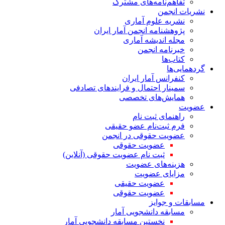
تفاهم‌نامه‌های مشترک
نشریات انجمن
نشریه علوم آماری
پژوهشنامه انجمن آمار ایران
مجله اندیشه آماری
خبرنامه انجمن
کتاب‌ها
گردهمایی‌ها
کنفرانس آمار ایران
سمینار احتمال و فرایندهای تصادفی
همایش‌های تخصصی
عضویت
راهنمای ثبت نام
فرم ثبت‌نام عضو حقیقی
عضویت حقوقی در انجمن
عضویت حقوقی
ثبت نام عضویت حقوقی (آنلاین)
هزینه‌های عضویت
مزایای عضویت
عضویت حقیقی
عضویت حقوقی
مسابقات و جوایز
مسابقه دانشجویی آمار
نخستین مسابقه دانشجویی آمار