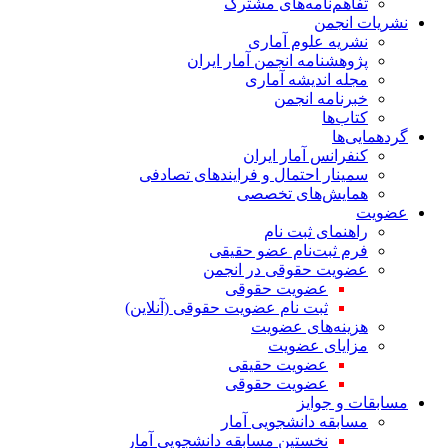
تفاهم‌نامه‌های مشترک
نشریات انجمن
نشریه علوم آماری
پژوهشنامه انجمن آمار ایران
مجله اندیشه آماری
خبرنامه انجمن
کتاب‌ها
گردهمایی‌ها
کنفرانس آمار ایران
سمینار احتمال و فرایندهای تصادفی
همایش‌های تخصصی
عضویت
راهنمای ثبت نام
فرم ثبت‌نام عضو حقیقی
عضویت حقوقی در انجمن
عضویت حقوقی
ثبت نام عضویت حقوقی (آنلاین)
هزینه‌های عضویت
مزایای عضویت
عضویت حقیقی
عضویت حقوقی
مسابقات و جوایز
مسابقه دانشجویی آمار
نخستین مسابقه دانشجویی آمار