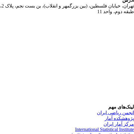
رس
تهران، خیابان فلسطین، (بین بزرگمهر و انقلاب)، بن بست نجم، پلاک 2،
قه دوم، واحد 11
نک‌های مهم
جمن ریاضی ایران
وهشکده آمار
کز آمار ایران
International Statistical Institu