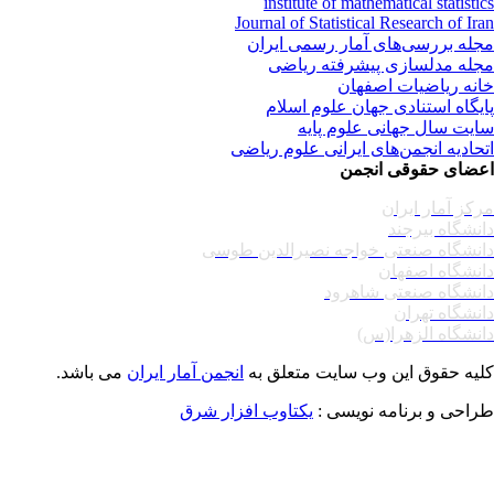
institute of mathematical statisti
Journal of Statistical Research of Ir
له بررسی‌های آمار رسمی ایران
له مدلسازی پیشرفته ریاضی
نه ریاضیات اصفهان
یگاه استنادی جهان علوم اسلام
یت سال جهانی علوم پایه
حادیه انجمن‌های ایرانی علوم ریاضی
ضای حقوقی انجمن
کز آمار ایران
نشگاه بیرجند
نشگاه صنعتی خواجه نصیرالدین طوسی
نشگاه اصفهان
نشگاه صنعتی شاهرود
نشگاه تهران
نشگاه الزهرا(س)
یه حقوق این وب سایت متعلق به
انجمن آمار ایران
می باشد.
احی و برنامه نویسی :
یکتاوب افزار شرق