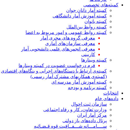
کمیته‌های تخصصی
کمیته آمار دانان جوان
کمیته آموزش آمار دانشگاهی
کمیته بانوان
کمیته روابط بین‌الملل
کمیته روابط عمومی و امور مربوط به اعضا
معرفی گروه های مجری آمار
معرفی سازمان‌های آماری
معرفی انجمن‌های علمی دانشجویی آمار
کاربینی
کمیته وبینارها
فرم درخواست عضویت در کمیته وبینارها
کمیته‌ی ارتباط با دستگاه‌های اجرایی و بنگاه‌های اقتصادی
(کمیته‌ی همکاریهای مشترک آمار رسمی)
کمیته آموزش آمار مدرسه ای
کمیته برنامه و بودجه
انتخابات
داده‌های خام
سازمان ثبت احوال
وزارت تعاون، کار و رفاه اجتماعی
مرکز آمار ایران
پرتال داده‌های باز دولتی
ســــامـــانه شـــفــافیت قوه قـضـائیه