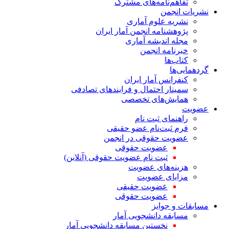
تفاهم‌نامه‌های مشترک
نشریات انجمن
نشریه علوم آماری
پژوهشنامه انجمن آمار ایران
مجله اندیشه آماری
خبرنامه انجمن
کتاب‌ها
گردهمایی‌ها
کنفرانس آمار ایران
سمینار احتمال و فرایندهای تصادفی
همایش‌های تخصصی
عضویت
راهنمای ثبت نام
فرم ثبت‌نام عضو حقیقی
عضویت حقوقی در انجمن
عضویت حقوقی
ثبت نام عضویت حقوقی (آنلاین)
هزینه‌های عضویت
مزایای عضویت
عضویت حقیقی
عضویت حقوقی
مسابقات و جوایز
مسابقه دانشجویی آمار
نخستین مسابقه دانشجویی آمار