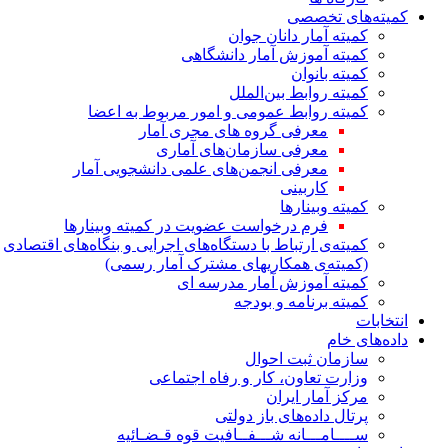
کمیته‌های تخصصی
کمیته آمار دانان جوان
کمیته آموزش آمار دانشگاهی
کمیته بانوان
کمیته روابط بین‌الملل
کمیته روابط عمومی و امور مربوط به اعضا
معرفی گروه های مجری آمار
معرفی سازمان‌های آماری
معرفی انجمن‌های علمی دانشجویی آمار
کاربینی
کمیته وبینارها
فرم درخواست عضویت در کمیته وبینارها
کمیته‌ی ارتباط با دستگاه‌های اجرایی و بنگاه‌های اقتصادی
(کمیته‌ی همکاریهای مشترک آمار رسمی)
کمیته آموزش آمار مدرسه ای
کمیته برنامه و بودجه
انتخابات
داده‌های خام
سازمان ثبت احوال
وزارت تعاون، کار و رفاه اجتماعی
مرکز آمار ایران
پرتال داده‌های باز دولتی
ســــامـــانه شـــفــافیت قوه قـضـائیه