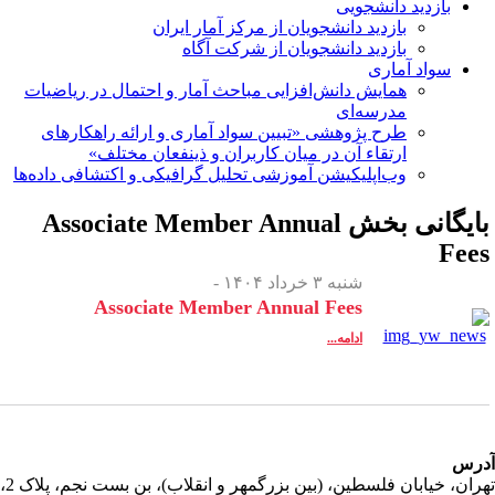
بازدید دانشجویی
بازدید دانشجویان از مرکز آمار ایران
بازدید دانشجویان از شرکت آگاه
سواد آماری
همایش دانش‌افزایی مباحث آمار و احتمال در ریاضیات
مدرسه‌ای
طرح پژوهشی «تبیین سواد آماری و ارائه راهکارهای
ارتقاء آن در میان کاربران و ذینفعان مختلف»
وب‌اپلیکیشن آموزشی تحلیل گرافیکی و اکتشافی داده‌ها
ایگانی بخش
Associate Member Annual
Fee
شنبه ۳ خرداد ۱۴۰۴ -
Associate Member Annual Fees
ادامه...
رس
تهران، خیابان فلسطین، (بین بزرگمهر و انقلاب)، بن بست نجم، پلاک 2،