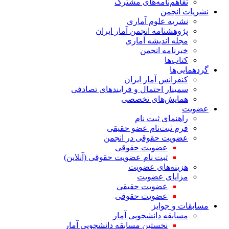
تفاهم‌نامه‌های مشترک
نشریات انجمن
نشریه علوم آماری
پژوهشنامه انجمن آمار ایران
مجله اندیشه آماری
خبرنامه انجمن
کتاب‌ها
گردهمایی‌ها
کنفرانس آمار ایران
سمینار احتمال و فرایندهای تصادفی
همایش‌های تخصصی
عضویت
راهنمای ثبت نام
فرم ثبت‌نام عضو حقیقی
عضویت حقوقی در انجمن
عضویت حقوقی
ثبت نام عضویت حقوقی (آنلاین)
هزینه‌های عضویت
مزایای عضویت
عضویت حقیقی
عضویت حقوقی
مسابقات و جوایز
مسابقه دانشجویی آمار
نخستین مسابقه دانشجویی آمار