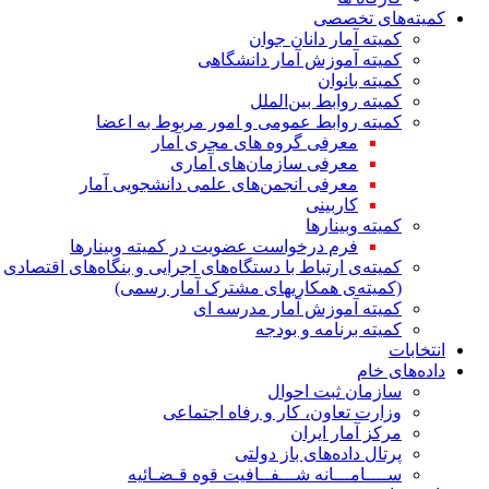
کمیته‌های تخصصی
کمیته آمار دانان جوان
کمیته آموزش آمار دانشگاهی
کمیته بانوان
کمیته روابط بین‌الملل
کمیته روابط عمومی و امور مربوط به اعضا
معرفی گروه های مجری آمار
معرفی سازمان‌های آماری
معرفی انجمن‌های علمی دانشجویی آمار
کاربینی
کمیته وبینارها
فرم درخواست عضویت در کمیته وبینارها
کمیته‌ی ارتباط با دستگاه‌های اجرایی و بنگاه‌های اقتصادی
(کمیته‌ی همکاریهای مشترک آمار رسمی)
کمیته آموزش آمار مدرسه ای
کمیته برنامه و بودجه
انتخابات
داده‌های خام
سازمان ثبت احوال
وزارت تعاون، کار و رفاه اجتماعی
مرکز آمار ایران
پرتال داده‌های باز دولتی
ســــامـــانه شـــفــافیت قوه قـضـائیه