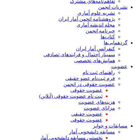
تفاهم‌نامه‌های مشترک
نشریات انجمن
نشریه علوم آماری
پژوهشنامه انجمن آمار ایران
مجله اندیشه آماری
خبرنامه انجمن
کتاب‌ها
گردهمایی‌ها
کنفرانس آمار ایران
سمینار احتمال و فرایندهای تصادفی
همایش‌های تخصصی
عضویت
راهنمای ثبت نام
فرم ثبت‌نام عضو حقیقی
عضویت حقوقی در انجمن
عضویت حقوقی
ثبت نام عضویت حقوقی (آنلاین)
هزینه‌های عضویت
مزایای عضویت
عضویت حقیقی
عضویت حقوقی
مسابقات و جوایز
مسابقه دانشجویی آمار
نخستین مسابقه دانشجویی آمار