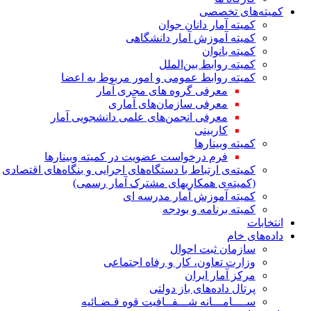
کمیته‌های تخصصی
کمیته آمار دانان جوان
کمیته آموزش آمار دانشگاهی
کمیته بانوان
کمیته روابط بین‌الملل
کمیته روابط عمومی و امور مربوط به اعضا
معرفی گروه های مجری آمار
معرفی سازمان‌های آماری
معرفی انجمن‌های علمی دانشجویی آمار
کاربینی
کمیته وبینارها
فرم درخواست عضویت در کمیته وبینارها
کمیته‌ی ارتباط با دستگاه‌های اجرایی و بنگاه‌های اقتصادی
(کمیته‌ی همکاریهای مشترک آمار رسمی)
کمیته آموزش آمار مدرسه ای
کمیته برنامه و بودجه
انتخابات
داده‌های خام
سازمان ثبت احوال
وزارت تعاون، کار و رفاه اجتماعی
مرکز آمار ایران
پرتال داده‌های باز دولتی
ســــامـــانه شـــفــافیت قوه قـضـائیه