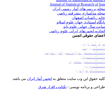
institute of mathematical statisti
Journal of Statistical Research of Ir
له بررسی‌های آمار رسمی ایران
له مدلسازی پیشرفته ریاضی
نه ریاضیات اصفهان
یگاه استنادی جهان علوم اسلام
یت سال جهانی علوم پایه
حادیه انجمن‌های ایرانی علوم ریاضی
ضای حقوقی انجمن
کز آمار ایران
نشگاه بیرجند
نشگاه صنعتی خواجه نصیرالدین طوسی
نشگاه اصفهان
نشگاه صنعتی شاهرود
نشگاه تهران
نشگاه الزهرا(س)
یه حقوق این وب سایت متعلق به
انجمن آمار ایران
می باشد.
احی و برنامه نویسی :
یکتاوب افزار شرق