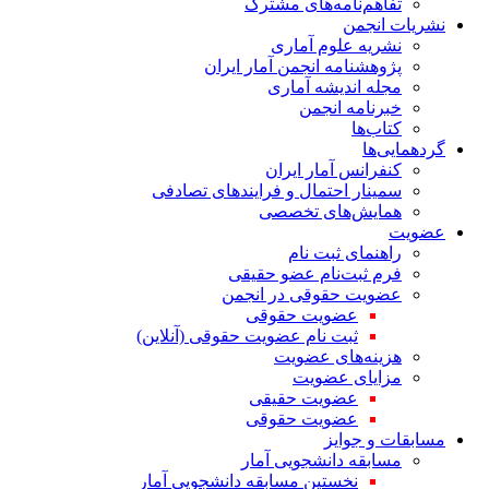
تفاهم‌نامه‌های مشترک
نشریات انجمن
نشریه علوم آماری
پژوهشنامه انجمن آمار ایران
مجله اندیشه آماری
خبرنامه انجمن
کتاب‌ها
گردهمایی‌ها
کنفرانس آمار ایران
سمینار احتمال و فرایندهای تصادفی
همایش‌های تخصصی
عضویت
راهنمای ثبت نام
فرم ثبت‌نام عضو حقیقی
عضویت حقوقی در انجمن
عضویت حقوقی
ثبت نام عضویت حقوقی (آنلاین)
هزینه‌های عضویت
مزایای عضویت
عضویت حقیقی
عضویت حقوقی
مسابقات و جوایز
مسابقه دانشجویی آمار
نخستین مسابقه دانشجویی آمار