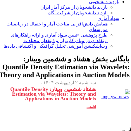
بازدید دانشجویی
بازدید دانشجویان از مرکز آمار ایران
بازدید دانشجویان از شرکت آگاه
سواد آماری
همایش دانش‌افزایی مباحث آمار و احتمال در ریاضیات
مدرسه‌ای
طرح پژوهشی «تبیین سواد آماری و ارائه راهکارهای
ارتقاء آن در میان کاربران و ذینفعان مختلف»
وب‌اپلیکیشن آموزشی تحلیل گرافیکی و اکتشافی داده‌ها
ایگانی بخش
هشتاد و ششمین وبینار:
Quantile Density Estimation via Wavelets
Theory and Applications in Auction Model
سه شنبه ۲ اردیبهشت ۱۴۰۴ -
هشتاد ششمین وبینار: Quantile Density
Estimation via Wavelets: Theory and
Applications in Auction Models
ادامه...
رس