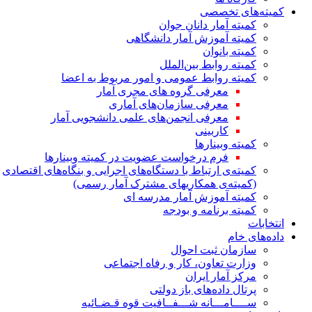
کمیته‌های تخصصی
کمیته آمار دانان جوان
کمیته آموزش آمار دانشگاهی
کمیته بانوان
کمیته روابط بین‌الملل
کمیته روابط عمومی و امور مربوط به اعضا
معرفی گروه های مجری آمار
معرفی سازمان‌های آماری
معرفی انجمن‌های علمی دانشجویی آمار
کاربینی
کمیته وبینارها
فرم درخواست عضویت در کمیته وبینارها
کمیته‌ی ارتباط با دستگاه‌های اجرایی و بنگاه‌های اقتصادی
(کمیته‌ی همکاریهای مشترک آمار رسمی)
کمیته آموزش آمار مدرسه ای
کمیته برنامه و بودجه
انتخابات
داده‌های خام
سازمان ثبت احوال
وزارت تعاون، کار و رفاه اجتماعی
مرکز آمار ایران
پرتال داده‌های باز دولتی
ســــامـــانه شـــفــافیت قوه قـضـائیه