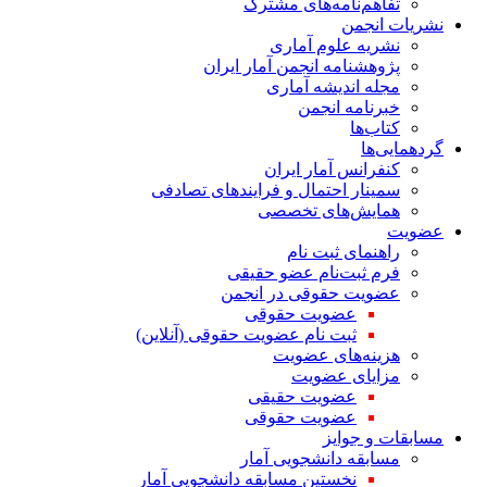
تفاهم‌نامه‌های مشترک
نشریات انجمن
نشریه علوم آماری
پژوهشنامه انجمن آمار ایران
مجله اندیشه آماری
خبرنامه انجمن
کتاب‌ها
گردهمایی‌ها
کنفرانس آمار ایران
سمینار احتمال و فرایندهای تصادفی
همایش‌های تخصصی
عضویت
راهنمای ثبت نام
فرم ثبت‌نام عضو حقیقی
عضویت حقوقی در انجمن
عضویت حقوقی
ثبت نام عضویت حقوقی (آنلاین)
هزینه‌های عضویت
مزایای عضویت
عضویت حقیقی
عضویت حقوقی
مسابقات و جوایز
مسابقه دانشجویی آمار
نخستین مسابقه دانشجویی آمار