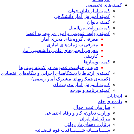
کمیته‌های تخصصی
کمیته آمار دانان جوان
کمیته آموزش آمار دانشگاهی
کمیته بانوان
کمیته روابط بین‌الملل
کمیته روابط عمومی و امور مربوط به اعضا
معرفی گروه های مجری آمار
معرفی سازمان‌های آماری
معرفی انجمن‌های علمی دانشجویی آمار
کاربینی
کمیته وبینارها
فرم درخواست عضویت در کمیته وبینارها
کمیته‌ی ارتباط با دستگاه‌های اجرایی و بنگاه‌های اقتصادی
(کمیته‌ی همکاریهای مشترک آمار رسمی)
کمیته آموزش آمار مدرسه ای
کمیته برنامه و بودجه
انتخابات
داده‌های خام
سازمان ثبت احوال
وزارت تعاون، کار و رفاه اجتماعی
مرکز آمار ایران
پرتال داده‌های باز دولتی
ســــامـــانه شـــفــافیت قوه قـضـائیه