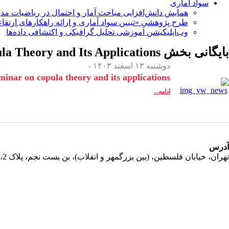
سواد آماری
همایش دانش‌افزایی مباحث آمار و احتمال در ریاضیات مد
طرح پژوهشی «تبیین سواد آماری و ارائه راهکارهای ارتقاء
وب‌اپلیکیشن آموزشی تحلیل گرافیکی و اکتشافی داده‌ها
بایگانی بخش
a Theory and Its Applications
دوشنبه ۱۳ اسفند ۱۴۰۳ -
minar on copula theory and its applications
ادامه...
آدرس
تهران، خیابان فلسطین، (بین بزرگمهر و انقلاب)، بن بست نجم، پلاک 2، طبقه دوم، واحد 11