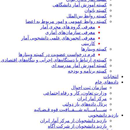
کمیته آموزش آمار دانشگاهی
کمیته بانوان
کمیته روابط بین‌الملل
کمیته روابط عمومی و امور مربوط به اعضا
معرفی گروه های مجری آمار
معرفی سازمان‌های آماری
معرفی انجمن‌های علمی دانشجویی آمار
کاربینی
کمیته وبینارها
فرم درخواست عضویت در کمیته وبینارها
کمیته‌ی ارتباط با دستگاه‌های اجرایی و بنگاه‌های اقتصا
کمیته آموزش آمار مدرسه ای
کمیته برنامه و بودجه
انتخابات
داده‌های خام
سازمان ثبت احوال
وزارت تعاون، کار و رفاه اجتماعی
مرکز آمار ایران
پرتال داده‌های باز دولتی
ســــامـــانه شـــفــافیت قوه قـضـائیه
بازدید دانشجویی
بازدید دانشجویان از مرکز آمار ایران
بازدید دانشجویان از شرکت آگاه