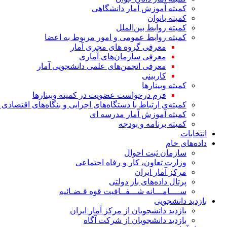
کمیته آموزش آمار دانشگاهی
کمیته بانوان
کمیته روابط بین‌الملل
کمیته روابط عمومی و امور مربوط به اعضا
معرفی گروه های مجری آمار
معرفی سازمان‌های آماری
معرفی انجمن‌های علمی دانشجویی آمار
کاربینی
کمیته وبینارها
فرم درخواست عضویت در کمیته وبینارها
کمیته‌ی ارتباط با دستگاه‌های اجرایی و بنگاه‌های اقتصا
کمیته آموزش آمار مدرسه ای
کمیته برنامه و بودجه
انتخابات
داده‌های خام
سازمان ثبت احوال
وزارت تعاون، کار و رفاه اجتماعی
مرکز آمار ایران
پرتال داده‌های باز دولتی
ســــامـــانه شـــفــافیت قوه قـضـائیه
بازدید دانشجویی
بازدید دانشجویان از مرکز آمار ایران
بازدید دانشجویان از شرکت آگاه