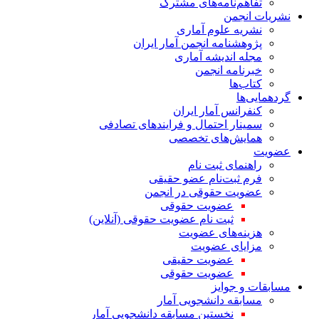
تفاهم‌نامه‌های مشترک
نشریات انجمن
نشریه علوم آماری
پژوهشنامه انجمن آمار ایران
مجله اندیشه آماری
خبرنامه انجمن
کتاب‌ها
گردهمایی‌ها
کنفرانس آمار ایران
سمینار احتمال و فرایندهای تصادفی
همایش‌های تخصصی
عضویت
راهنمای ثبت نام
فرم ثبت‌نام عضو حقیقی
عضویت حقوقی در انجمن
عضویت حقوقی
ثبت نام عضویت حقوقی (آنلاین)
هزینه‌های عضویت
مزایای عضویت
عضویت حقیقی
عضویت حقوقی
مسابقات و جوایز
مسابقه دانشجویی آمار
نخستین مسابقه دانشجویی آمار