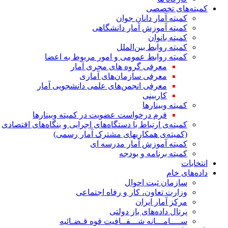
کمیته‌های تخصصی
کمیته آمار دانان جوان
کمیته آموزش آمار دانشگاهی
کمیته بانوان
کمیته روابط بین‌الملل
کمیته روابط عمومی و امور مربوط به اعضا
معرفی گروه های مجری آمار
معرفی سازمان‌های آماری
معرفی انجمن‌های علمی دانشجویی آمار
کاربینی
کمیته وبینارها
فرم درخواست عضویت در کمیته وبینارها
کمیته‌ی ارتباط با دستگاه‌های اجرایی و بنگاه‌های اقتصادی
(کمیته‌ی همکاریهای مشترک آمار رسمی)
کمیته آموزش آمار مدرسه ای
کمیته برنامه و بودجه
انتخابات
داده‌های خام
سازمان ثبت احوال
وزارت تعاون، کار و رفاه اجتماعی
مرکز آمار ایران
پرتال داده‌های باز دولتی
ســــامـــانه شـــفــافیت قوه قـضـائیه