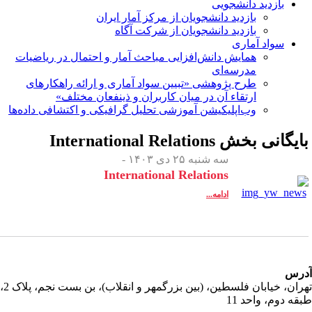
بازدید دانشجویی
بازدید دانشجویان از مرکز آمار ایران
بازدید دانشجویان از شرکت آگاه
سواد آماری
همایش دانش‌افزایی مباحث آمار و احتمال در ریاضیات
مدرسه‌ای
طرح پژوهشی «تبیین سواد آماری و ارائه راهکارهای
ارتقاء آن در میان کاربران و ذینفعان مختلف»
وب‌اپلیکیشن آموزشی تحلیل گرافیکی و اکتشافی داده‌ها
ایگانی بخش
International Relations
سه شنبه ۲۵ دی ۱۴۰۳ -
International Relations
ادامه...
رس
تهران، خیابان فلسطین، (بین بزرگمهر و انقلاب)، بن بست نجم، پلاک 2،
قه دوم، واحد 11