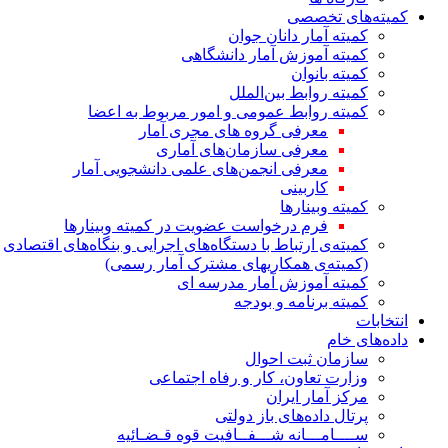
کمیته‌های تخصصی
کمیته آمار دانان جوان
کمیته آموزش آمار دانشگاهی
کمیته بانوان
کمیته روابط بین‌الملل
کمیته روابط عمومی و امور مربوط به اعضا
معرفی گروه های مجری آمار
معرفی سازمان‌های آماری
معرفی انجمن‌های علمی دانشجویی آمار
کاربینی
کمیته وبینارها
فرم درخواست عضویت در کمیته وبینارها
کمیته‌ی ارتباط با دستگاه‌های اجرایی و بنگاه‌های اقتصادی
(کمیته‌ی همکاریهای مشترک آمار رسمی)
کمیته آموزش آمار مدرسه ای
کمیته برنامه و بودجه
انتخابات
داده‌های خام
سازمان ثبت احوال
وزارت تعاون، کار و رفاه اجتماعی
مرکز آمار ایران
پرتال داده‌های باز دولتی
ســــامـــانه شـــفــافیت قوه قـضـائیه