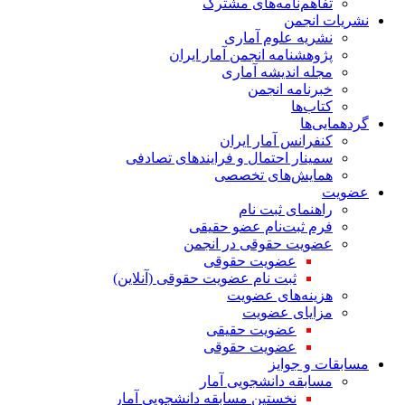
تفاهم‌نامه‌های مشترک
نشریات انجمن
نشریه علوم آماری
پژوهشنامه انجمن آمار ایران
مجله اندیشه آماری
خبرنامه انجمن
کتاب‌ها
گردهمایی‌ها
کنفرانس آمار ایران
سمینار احتمال و فرایندهای تصادفی
همایش‌های تخصصی
عضویت
راهنمای ثبت نام
فرم ثبت‌نام عضو حقیقی
عضویت حقوقی در انجمن
عضویت حقوقی
ثبت نام عضویت حقوقی (آنلاین)
هزینه‌های عضویت
مزایای عضویت
عضویت حقیقی
عضویت حقوقی
مسابقات و جوایز
مسابقه دانشجویی آمار
نخستین مسابقه دانشجویی آمار