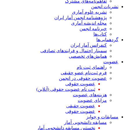
تفاهم‌نامه‌های مشترک
نشریات انجمن
نشریه علوم آماری
پژوهشنامه انجمن آمار ایران
مجله اندیشه آماری
خبرنامه انجمن
کتاب‌ها
گردهمایی‌ها
کنفرانس آمار ایران
سمینار احتمال و فرایندهای تصادفی
همایش‌های تخصصی
عضویت
راهنمای ثبت نام
فرم ثبت‌نام عضو حقیقی
عضویت حقوقی در انجمن
عضویت حقوقی
ثبت نام عضویت حقوقی (آنلاین)
هزینه‌های عضویت
مزایای عضویت
عضویت حقیقی
عضویت حقوقی
مسابقات و جوایز
مسابقه دانشجویی آمار
نخستین مسابقه دانشجویی آمار