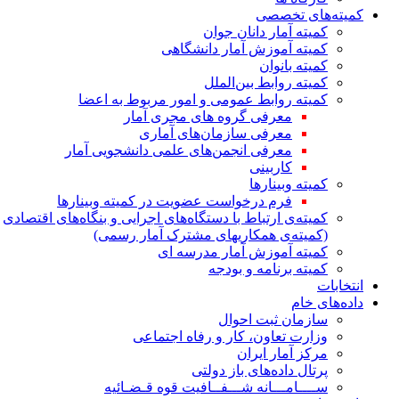
کمیته‌های تخصصی
کمیته آمار دانان جوان
کمیته آموزش آمار دانشگاهی
کمیته بانوان
کمیته روابط بین‌الملل
کمیته روابط عمومی و امور مربوط به اعضا
معرفی گروه های مجری آمار
معرفی سازمان‌های آماری
معرفی انجمن‌های علمی دانشجویی آمار
کاربینی
کمیته وبینارها
فرم درخواست عضویت در کمیته وبینارها
کمیته‌ی ارتباط با دستگاه‌های اجرایی و بنگاه‌های اقتصادی
(کمیته‌ی همکاریهای مشترک آمار رسمی)
کمیته آموزش آمار مدرسه ای
کمیته برنامه و بودجه
انتخابات
داده‌های خام
سازمان ثبت احوال
وزارت تعاون، کار و رفاه اجتماعی
مرکز آمار ایران
پرتال داده‌های باز دولتی
ســــامـــانه شـــفــافیت قوه قـضـائیه