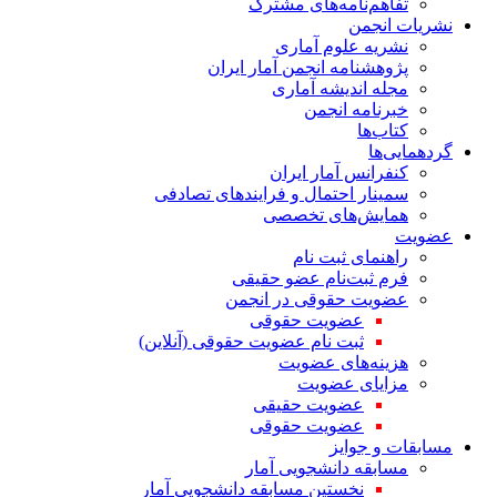
تفاهم‌نامه‌های مشترک
نشریات انجمن
نشریه علوم آماری
پژوهشنامه انجمن آمار ایران
مجله اندیشه آماری
خبرنامه انجمن
کتاب‌ها
گردهمایی‌ها
کنفرانس آمار ایران
سمینار احتمال و فرایندهای تصادفی
همایش‌های تخصصی
عضویت
راهنمای ثبت نام
فرم ثبت‌نام عضو حقیقی
عضویت حقوقی در انجمن
عضویت حقوقی
ثبت نام عضویت حقوقی (آنلاین)
هزینه‌های عضویت
مزایای عضویت
عضویت حقیقی
عضویت حقوقی
مسابقات و جوایز
مسابقه دانشجویی آمار
نخستین مسابقه دانشجویی آمار