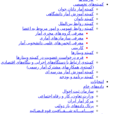
کمیته‌های تخصصی
کمیته آمار دانان جوان
کمیته آموزش آمار دانشگاهی
کمیته بانوان
کمیته روابط بین‌الملل
کمیته روابط عمومی و امور مربوط به اعضا
معرفی گروه های مجری آمار
معرفی سازمان‌های آماری
معرفی انجمن‌های علمی دانشجویی آمار
کاربینی
کمیته وبینارها
فرم درخواست عضویت در کمیته وبینارها
کمیته‌ی ارتباط با دستگاه‌های اجرایی و بنگاه‌های اقتصادی
(کمیته‌ی همکاریهای مشترک آمار رسمی)
کمیته آموزش آمار مدرسه ای
کمیته برنامه و بودجه
انتخابات
داده‌های خام
سازمان ثبت احوال
وزارت تعاون، کار و رفاه اجتماعی
مرکز آمار ایران
پرتال داده‌های باز دولتی
ســــامـــانه شـــفــافیت قوه قـضـائیه