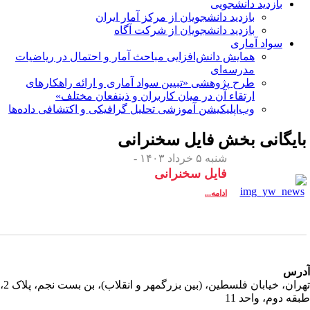
بازدید دانشجویی
بازدید دانشجویان از مرکز آمار ایران
بازدید دانشجویان از شرکت آگاه
سواد آماری
همایش دانش‌افزایی مباحث آمار و احتمال در ریاضیات
مدرسه‌ای
طرح پژوهشی «تبیین سواد آماری و ارائه راهکارهای
ارتقاء آن در میان کاربران و ذینفعان مختلف»
وب‌اپلیکیشن آموزشی تحلیل گرافیکی و اکتشافی داده‌ها
ایگانی بخش
فایل سخنرانی
شنبه ۵ خرداد ۱۴۰۳ -
فایل سخنرانی
ادامه...
رس
تهران، خیابان فلسطین، (بین بزرگمهر و انقلاب)، بن بست نجم، پلاک 2،
قه دوم، واحد 11