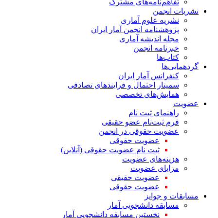
تفاهم‌نامه‌های مشترک
نشریات انجمن
نشریه علوم آماری
پژوهشنامه انجمن آمار ایران
مجله اندیشه آماری
خبرنامه انجمن
کتاب‌ها
گردهمایی‌ها
کنفرانس آمار ایران
سمینار احتمال و فرایندهای تصادفی
همایش‌های تخصصی
عضویت
راهنمای ثبت نام
فرم ثبت‌نام عضو حقیقی
عضویت حقوقی در انجمن
عضویت حقوقی
ثبت نام عضویت حقوقی (آنلاین)
هزینه‌های عضویت
مزایای عضویت
عضویت حقیقی
عضویت حقوقی
مسابقات و جوایز
مسابقه دانشجویی آمار
نخستین مسابقه دانشجویی آمار