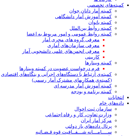
کمیته‌های تخصصی
کمیته آمار دانان جوان
کمیته آموزش آمار دانشگاهی
کمیته بانوان
کمیته روابط بین‌الملل
کمیته روابط عمومی و امور مربوط به اعضا
معرفی گروه های مجری آمار
معرفی سازمان‌های آماری
معرفی انجمن‌های علمی دانشجویی آمار
کاربینی
کمیته وبینارها
فرم درخواست عضویت در کمیته وبینارها
کمیته‌ی ارتباط با دستگاه‌های اجرایی و بنگاه‌های اقتصادی
(کمیته‌ی همکاریهای مشترک آمار رسمی)
کمیته آموزش آمار مدرسه ای
کمیته برنامه و بودجه
انتخابات
داده‌های خام
سازمان ثبت احوال
وزارت تعاون، کار و رفاه اجتماعی
مرکز آمار ایران
پرتال داده‌های باز دولتی
ســــامـــانه شـــفــافیت قوه قـضـائیه