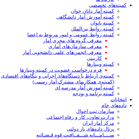
کمیته‌های تخصصی
کمیته آمار دانان جوان
کمیته آموزش آمار دانشگاهی
کمیته بانوان
کمیته روابط بین‌الملل
کمیته روابط عمومی و امور مربوط به اعضا
معرفی گروه های مجری آمار
معرفی سازمان‌های آماری
معرفی انجمن‌های علمی دانشجویی آمار
کاربینی
کمیته وبینارها
فرم درخواست عضویت در کمیته وبینارها
کمیته‌ی ارتباط با دستگاه‌های اجرایی و بنگاه‌های اقتصادی
(کمیته‌ی همکاریهای مشترک آمار رسمی)
کمیته آموزش آمار مدرسه ای
کمیته برنامه و بودجه
انتخابات
داده‌های خام
سازمان ثبت احوال
وزارت تعاون، کار و رفاه اجتماعی
مرکز آمار ایران
پرتال داده‌های باز دولتی
ســــامـــانه شـــفــافیت قوه قـضـائیه