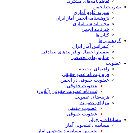
تفاهم‌نامه‌های مشترک
نشریات انجمن
نشریه علوم آماری
پژوهشنامه انجمن آمار ایران
مجله اندیشه آماری
خبرنامه انجمن
کتاب‌ها
گردهمایی‌ها
کنفرانس آمار ایران
سمینار احتمال و فرایندهای تصادفی
همایش‌های تخصصی
عضویت
راهنمای ثبت نام
فرم ثبت‌نام عضو حقیقی
عضویت حقوقی در انجمن
عضویت حقوقی
ثبت نام عضویت حقوقی (آنلاین)
هزینه‌های عضویت
مزایای عضویت
عضویت حقیقی
عضویت حقوقی
مسابقات و جوایز
مسابقه دانشجویی آمار
نخستین مسابقه دانشجویی آمار