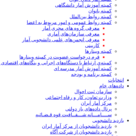
کمیته آموزش آمار دانشگاهی
کمیته بانوان
کمیته روابط بین‌الملل
کمیته روابط عمومی و امور مربوط به اعضا
معرفی گروه های مجری آمار
معرفی سازمان‌های آماری
معرفی انجمن‌های علمی دانشجویی آمار
کاربینی
کمیته وبینارها
فرم درخواست عضویت در کمیته وبینارها
کمیته‌ی ارتباط با دستگاه‌های اجرایی و بنگاه‌های اقتصا
کمیته آموزش آمار مدرسه ای
کمیته برنامه و بودجه
انتخابات
داده‌های خام
سازمان ثبت احوال
وزارت تعاون، کار و رفاه اجتماعی
مرکز آمار ایران
پرتال داده‌های باز دولتی
ســــامـــانه شـــفــافیت قوه قـضـائیه
بازدید دانشجویی
بازدید دانشجویان از مرکز آمار ایران
بازدید دانشجویان از شرکت آگاه