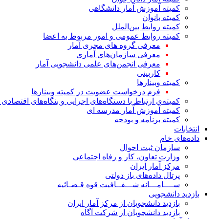
کمیته آموزش آمار دانشگاهی
کمیته بانوان
کمیته روابط بین‌الملل
کمیته روابط عمومی و امور مربوط به اعضا
معرفی گروه های مجری آمار
معرفی سازمان‌های آماری
معرفی انجمن‌های علمی دانشجویی آمار
کاربینی
کمیته وبینارها
فرم درخواست عضویت در کمیته وبینارها
کمیته‌ی ارتباط با دستگاه‌های اجرایی و بنگاه‌های اقتصا
کمیته آموزش آمار مدرسه ای
کمیته برنامه و بودجه
انتخابات
داده‌های خام
سازمان ثبت احوال
وزارت تعاون، کار و رفاه اجتماعی
مرکز آمار ایران
پرتال داده‌های باز دولتی
ســــامـــانه شـــفــافیت قوه قـضـائیه
بازدید دانشجویی
بازدید دانشجویان از مرکز آمار ایران
بازدید دانشجویان از شرکت آگاه