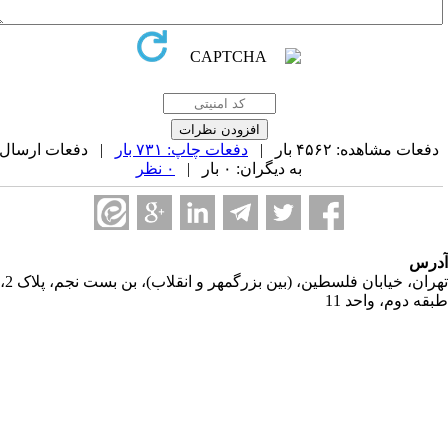
فعات مشاهده: ۴۵۶۲ بار |
دفعات چاپ: ۷۳۱ بار
| دفعات ارسال
به دیگران: ۰ بار |
۰ نظر
رس
تهران، خیابان فلسطین، (بین بزرگمهر و انقلاب)، بن بست نجم، پلاک 2،
قه دوم، واحد 11