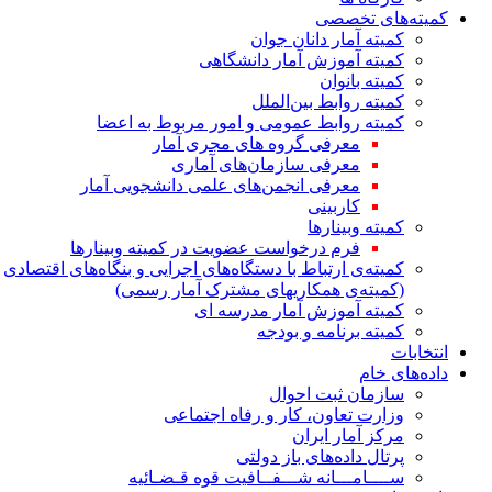
کمیته‌های تخصصی
کمیته آمار دانان جوان
کمیته آموزش آمار دانشگاهی
کمیته بانوان
کمیته روابط بین‌الملل
کمیته روابط عمومی و امور مربوط به اعضا
معرفی گروه های مجری آمار
معرفی سازمان‌های آماری
معرفی انجمن‌های علمی دانشجویی آمار
کاربینی
کمیته وبینارها
فرم درخواست عضویت در کمیته وبینارها
کمیته‌ی ارتباط با دستگاه‌های اجرایی و بنگاه‌های اقتصادی
(کمیته‌ی همکاریهای مشترک آمار رسمی)
کمیته آموزش آمار مدرسه ای
کمیته برنامه و بودجه
انتخابات
داده‌های خام
سازمان ثبت احوال
وزارت تعاون، کار و رفاه اجتماعی
مرکز آمار ایران
پرتال داده‌های باز دولتی
ســــامـــانه شـــفــافیت قوه قـضـائیه