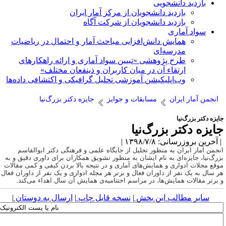
بازدید دانشجویی
بازدید دانشجویان از مرکز آمار ایران
بازدید دانشجویان از شرکت آگاه
سواد آماری
همایش دانش‌افزایی مباحث آمار و احتمال در ریاضیات
مدرسه‌ای
طرح پژوهشی «تبیین سواد آماری و ارائه راهکارهای
ارتقاء آن در میان کاربران و ذینفعان مختلف»
وب‌اپلیکیشن آموزشی تحلیل گرافیکی و اکتشافی داده‌ها
انجمن آمار ایران
مسابقات و جوایز
جایزه دکتر بزرگ‌نیا
یزه دکتر بزرگ‌نیا
ایزه دکتر بزرگ‌نیا
آخرین بروزرسانی: ۱۳۹۸/۷/۸ |
نجمن آمار ایران به منظور تجلیل از جایگاه علمی و فرهنگی دکتر ابوالقاسم
زرگ‌نیا، جایزه‌ای به نام ایشان به منظور تشویق همکاران برای داوری دقیق و به
وقع مجلات ادواری و همایش‌های آماری و در نتیجه بالا بردن کیفی و کمی مقالات
ر سال به یک نفر از داوران فعال و برتر هر مجله ادواری و یک نفر از داوران فعال
 برتر مقالات همایش‌ها، در مراسم اختتامیه‌ی همایش آن سال اهداء می‌کند.
سایر مطالب این بخش
|
نسخه قابل چاپ
|
ارسال به دوستان
|