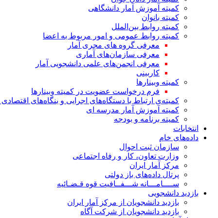
کمیته آموزش آمار دانشگاهی
کمیته بانوان
کمیته روابط بین‌الملل
کمیته روابط عمومی و امور مربوط به اعضا
معرفی گروه های مجری آمار
معرفی سازمان‌های آماری
معرفی انجمن‌های علمی دانشجویی آمار
کاربینی
کمیته وبینارها
فرم درخواست عضویت در کمیته وبینارها
کمیته‌ی ارتباط با دستگاه‌های اجرایی و بنگاه‌های اقتصا
کمیته آموزش آمار مدرسه ای
کمیته برنامه و بودجه
انتخابات
داده‌های خام
سازمان ثبت احوال
وزارت تعاون، کار و رفاه اجتماعی
مرکز آمار ایران
پرتال داده‌های باز دولتی
ســــامـــانه شـــفــافیت قوه قـضـائیه
بازدید دانشجویی
بازدید دانشجویان از مرکز آمار ایران
بازدید دانشجویان از شرکت آگاه