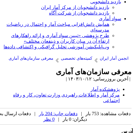
بازدید دانشجویی
بازدید دانشجویان از مرکز آمار ایران
بازدید دانشجویان از شرکت آگاه
سواد آماری
همایش دانش‌افزایی مباحث آمار و احتمال در ریاضیات
مدرسه‌ای
طرح پژوهشی «تبیین سواد آماری و ارائه راهکارهای
ارتقاء آن در میان کاربران و ذینفعان مختلف»
وب‌اپلیکیشن آموزشی تحلیل گرافیکی و اکتشافی داده‌ها
انجمن آمار ایران
کمیته‌های تخصصی
معرفی سازمان‌های آماری
عرفی سازمان‌های آماری
آخرین بروزرسانی: ۱۴۰۳/۱۰/۱۲ |
پژوهشکده آمار
مرکز آمار و اطلاعات راهبردی وزارت تعاون، کار و رفاه
اجتماعی
فعات مشاهده: 753 بار |
دفعات چاپ: 204 بار
| دفعات ارسال به
دیگران: 0 بار |
0 نظر
رس