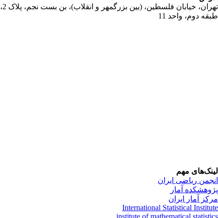
تهران، خیابان فلسطین، (بین بزرگمهر و انقلاب)، بن بست نجم، پلاک 2،
قه دوم، واحد 11
نک‌های مهم
جمن ریاضی ایران
وهشکده آمار
کز آمار ایران
International Statistical Institu
institute of mathematical statisti