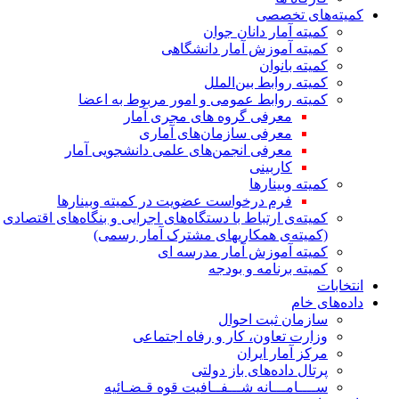
کمیته‌های تخصصی
کمیته آمار دانان جوان
کمیته آموزش آمار دانشگاهی
کمیته بانوان
کمیته روابط بین‌الملل
کمیته روابط عمومی و امور مربوط به اعضا
معرفی گروه های مجری آمار
معرفی سازمان‌های آماری
معرفی انجمن‌های علمی دانشجویی آمار
کاربینی
کمیته وبینارها
فرم درخواست عضویت در کمیته وبینارها
کمیته‌ی ارتباط با دستگاه‌های اجرایی و بنگاه‌های اقتصادی
(کمیته‌ی همکاریهای مشترک آمار رسمی)
کمیته آموزش آمار مدرسه ای
کمیته برنامه و بودجه
انتخابات
داده‌های خام
سازمان ثبت احوال
وزارت تعاون، کار و رفاه اجتماعی
مرکز آمار ایران
پرتال داده‌های باز دولتی
ســــامـــانه شـــفــافیت قوه قـضـائیه