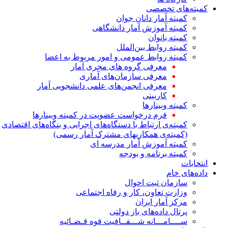
کمیته‌های تخصصی
کمیته آمار دانان جوان
کمیته آموزش آمار دانشگاهی
کمیته بانوان
کمیته روابط بین‌الملل
کمیته روابط عمومی و امور مربوط به اعضا
معرفی گروه های مجری آمار
معرفی سازمان‌های آماری
معرفی انجمن‌های علمی دانشجویی آمار
کاربینی
کمیته وبینارها
فرم درخواست عضویت در کمیته وبینارها
کمیته‌ی ارتباط با دستگاه‌های اجرایی و بنگاه‌های اقتصادی
(کمیته‌ی همکاریهای مشترک آمار رسمی)
کمیته آموزش آمار مدرسه ای
کمیته برنامه و بودجه
انتخابات
داده‌های خام
سازمان ثبت احوال
وزارت تعاون، کار و رفاه اجتماعی
مرکز آمار ایران
پرتال داده‌های باز دولتی
ســــامـــانه شـــفــافیت قوه قـضـائیه