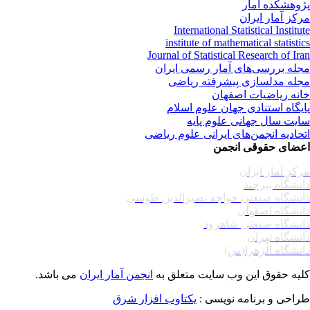
وهشکده آمار
کز آمار ایران
International Statistical Institu
institute of mathematical statisti
Journal of Statistical Research of Ir
له بررسی‌های آمار رسمی ایران
له مدلسازی پیشرفته ریاضی
نه ریاضیات اصفهان
یگاه استنادی جهان علوم اسلام
یت سال جهانی علوم پایه
حادیه انجمن‌های ایرانی علوم ریاضی
ضای حقوقی انجمن
کز آمار ایران
نشگاه بیرجند
نشگاه صنعتی خواجه نصیرالدین طوسی
نشگاه اصفهان
نشگاه صنعتی شاهرود
نشگاه تهران
نشگاه الزهرا(س)
یه حقوق این وب سایت متعلق به
انجمن آمار ایران
می باشد.
احی و برنامه نویسی :
یکتاوب افزار شرق