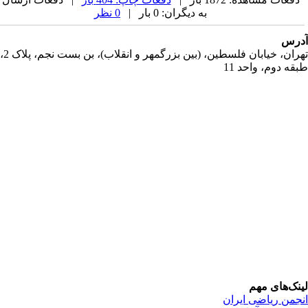
به دیگران: 0 بار |
0 نظر
رس
تهران، خیابان فلسطین، (بین بزرگمهر و انقلاب)، بن بست نجم، پلاک 2،
قه دوم، واحد 11
نک‌های مهم
جمن ریاضی ایران