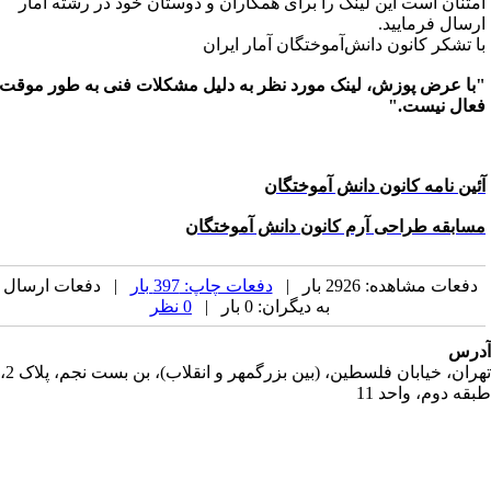
متنان است این لینک را برای همکاران و دوستان خود در رشته آمار
رسال فرمایید.
ا تشکر کانون دانش‌آموختگان آمار ایران
با عرض پوزش، لینک مورد نظر به دلیل مشکلات فنی به طور موقت
عال نیست."
ئین نامه کانون دانش آموختگان
سابقه طراحی آرم کانون دانش آموختگان
دفعات مشاهده: 2926 بار |
دفعات چاپ: 397 بار
| دفعات ارسال
به دیگران: 0 بار |
0 نظر
رس
تهران، خیابان فلسطین، (بین بزرگمهر و انقلاب)، بن بست نجم، پلاک 2،
قه دوم، واحد 11