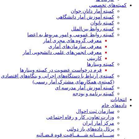
کمیته‌های تخصصی
کمیته آمار دانان جوان
کمیته آموزش آمار دانشگاهی
کمیته بانوان
کمیته روابط بین‌الملل
کمیته روابط عمومی و امور مربوط به اعضا
معرفی گروه های مجری آمار
معرفی سازمان‌های آماری
معرفی انجمن‌های علمی دانشجویی آمار
کاربینی
کمیته وبینارها
فرم درخواست عضویت در کمیته وبینارها
کمیته‌ی ارتباط با دستگاه‌های اجرایی و بنگاه‌های اقتصادی
(کمیته‌ی همکاریهای مشترک آمار رسمی)
کمیته آموزش آمار مدرسه ای
کمیته برنامه و بودجه
انتخابات
داده‌های خام
سازمان ثبت احوال
وزارت تعاون، کار و رفاه اجتماعی
مرکز آمار ایران
پرتال داده‌های باز دولتی
ســــامـــانه شـــفــافیت قوه قـضـائیه