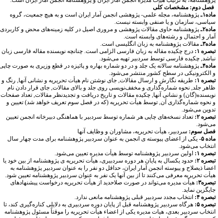
ژوهشنامه، به ترتیب هیاِت مدیره انجمن آمار ایران و پژوهشنامه انجمن آمار ایران است.
صل دوم: مشخصات کلی
ده۱ـ
پژوهشنامه، مجله علمی- پژوهشی انجمن آمار ایران است و به هیچ جمعیت، گروه
یاسی، سازمان و یا صنفی وابسته نیست.
ده۲ـ
پژوهشنامه حاوی مقالات پژوهشی و مروری اصیل در کلیه زمینه‌های محض و کاربردی
مار و احتمال و رشته‌های وابسته است.
ده۳ـ
مقالات پژوهشنامه به زبان انگلیسی است.
صره ۱:
درج چکیده مقاله به زبان فارسی الزامی است. چنانچه نویسنده مقاله فارسی زبان
باشد, چکیده فارسی توسط سردبیر تهیه می‌شود.
ده۴ـ
پژوهشنامه سالانه یک جلد و در دو شماره بهاره و پائیزه در قطع وزیری به صورت چاپی
 الکترونیکی در سطح کشور منتشر می‌شود.
صره ۱:
طریقه نگارش و ارسال مقالات, جای نوشتن نام هیأت تحریریه و نشانی آنها, رنگ و
اهر جلد, نحوه شماره‌گذاری و مخفف‌نویسی روی جلد و بالای مقالات, جای قرار دادن نام
ویسنده‌(گان) و نشانی آنها, چکیده مقالات و تاریخ دریافت و تجدید‌نظر مقالات, تعداد صفحات
 نحوه شماره‌گذاری آن, توسط هیأت تحریریه (که در فصل سوم تعریف خواهد شد) تعیین و
دوین می‌شود.
صره ۲:
تعداد نسخه‌های چاپی هر شماره توسط سردبیر با هماهنگی دبیرخانه انجمن تعیین
ی‌شود.
صل سوم:
سردبیر، هیأت تحریریه، مشاوران و وظایف آنها
ده ۵-
یکی از اعضای پیوسته ی انجمن به عنوان سردبیر پژوهشنامه برای مدت چهار سال
نتخاب می‌شود.
صره ۱:
اولین سردبیر پژوهشنامه توسط هیأت مدیره تعیین می‌شود.
صره ۲:
حدود یکسال به پایان هر دوره سردبیری، هیأت تحریریه ی پژوهشنامه از بین خود یا
عضا ذیصلاح و پیوسته انجمن آمار ایران، حداقل دو نفر را به عنوان سردبیر پژوهشنامه به
یأت تحریریه معرفی می‌کنند تا از بین آنها یک نفر به عنوان سردبیر پژوهشنامه تعیین شود.
صره۳:
هیأت مدیره می‌تواند در صورت صلاحدید از هیأت تحریریه درخواست پیشنهادهای
یگزین نماید.
صره ۴:
انتخاب مجدد سردبیر قبلی پژوهشنامه مانعی ندارد.
صره ۵:
هرگاه سردبیر پژوهشنامه قبل از پایان دوره سردبیری به دلایلی کناره‌گیری کند، تا
نتخاب سردبیر بعدی، هیات مدیره یکی از اعضاء هیأت تحریریه را موقتاً مسئول پژوهشنامه