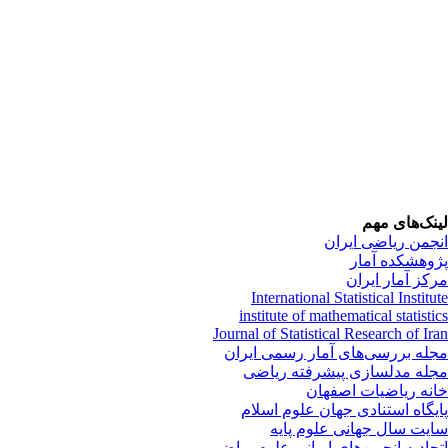
نک‌های مهم
جمن ریاضی ایران
وهشکده آمار
کز آمار ایران
International Statistical Institu
institute of mathematical statisti
Journal of Statistical Research of Ir
له بررسی‌های آمار رسمی ایران
له مدلسازی پیشرفته ریاضی
نه ریاضیات اصفهان
یگاه استنادی جهان علوم اسلام
یت سال جهانی علوم پایه
حادیه انجمن‌های ایرانی علوم ریاضی