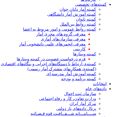
کمیته‌های تخصصی
کمیته آمار دانان جوان
کمیته آموزش آمار دانشگاهی
کمیته بانوان
کمیته روابط بین‌الملل
کمیته روابط عمومی و امور مربوط به اعضا
معرفی گروه های مجری آمار
معرفی سازمان‌های آماری
معرفی انجمن‌های علمی دانشجویی آمار
کاربینی
کمیته وبینارها
فرم درخواست عضویت در کمیته وبینارها
کمیته‌ی ارتباط با دستگاه‌های اجرایی و بنگاه‌های اقتصادی
(کمیته‌ی همکاریهای مشترک آمار رسمی)
کمیته آموزش آمار مدرسه ای
کمیته برنامه و بودجه
انتخابات
داده‌های خام
سازمان ثبت احوال
وزارت تعاون، کار و رفاه اجتماعی
مرکز آمار ایران
پرتال داده‌های باز دولتی
ســــامـــانه شـــفــافیت قوه قـضـائیه