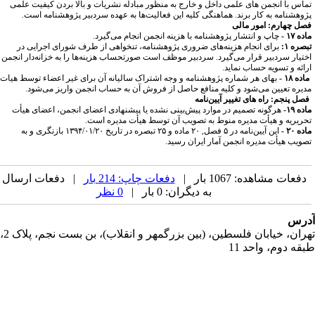
ماس با انجمن های علمی داخل و خارج به منظور مبادله نشریات و بالا بردن کیفیت علمی
ژوهشنامه به کار برند. هماهنگی کلیه این فعالیت‌ها به عهده سردبیر پژوهشنامه است.
صل چهارم: امور مالی
ده ۱۷ -
چاپ و انتشار پژوهشنامه با هزینه انجمن انجام می‌گیرد.
صره ۱:
برای انجام هزینه‌های ضروری پژوهشنامه، تنخواهی از طرف شورای اجرایی در
ختیار سردبیر قرار می‌گیرد. سردبیر موظف است صورتحساب هزینه‌ها را به خزانه‌دار انجمن
رائه و تسویه حساب نماید.
اده ۱۸ -
بهای هر شماره پژوهشنامه و وجه اشتراک سالیانه آن برای غیر اعضاء توسط هیات
دیره تعیین می‌شود و کلیه منافع حاصل از فروش آن به حساب انجمن واریز می‌شود.
صل پنجم: راه های تغییر آیین‌نامه
ده ۱۹-
هرگونه تصمیم در موارد پیش‌بینی نشده یا پیشنهادی اعضای انجمن، اعضای هیأت
حریریه و هیأت مدیره منوط به تصویب آن توسط هیأت مدیره است.
ده ۲۰ -
این آیین‌نامه در ۵ فصل, ۲۰ ماده و ۲۵ تبصره در تاریخ ۱۳۹۴/۰۱/۲۰ بازنگری و به
صویب هیأت مدیره انجمن آمار ایران رسید.
دفعات مشاهده: 1067 بار |
دفعات چاپ: 214 بار
| دفعات ارسال
به دیگران: 0 بار |
0 نظر
رس
تهران، خیابان فلسطین، (بین بزرگمهر و انقلاب)، بن بست نجم، پلاک 2،
قه دوم، واحد 11