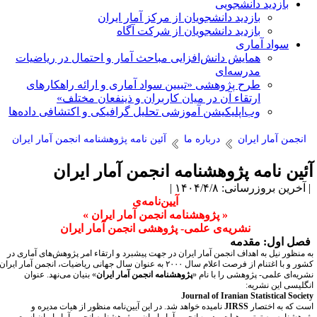
بازدید دانشجویی
بازدید دانشجویان از مرکز آمار ایران
بازدید دانشجویان از شرکت آگاه
سواد آماری
همایش دانش‌افزایی مباحث آمار و احتمال در ریاضیات
مدرسه‌ای
طرح پژوهشی «تبیین سواد آماری و ارائه راهکارهای
ارتقاء آن در میان کاربران و ذینفعان مختلف»
وب‌اپلیکیشن آموزشی تحلیل گرافیکی و اکتشافی داده‌ها
انجمن آمار ایران
درباره ما
آئین نامه پژوهشنامه انجمن آمار ایران
ئین نامه پژوهشنامه انجمن آمار ایران
آخرین بروزرسانی: ۱۴۰۴/۴/۸ |
آیین‌نامه‌ی
« پژوهشنامه انجمن آمار ایران »
نشریه‌ی علمی- پژوهشی انجمن آمار ایران
صل اول: مقدمه
ه منظور نیل به اهداف انجمن آمار ایران در جهت پیشبرد و ارتقاء امر پژوهش‌های آماری در
کشور و با اغتنام از فرصت اعلام سال ۲۰۰۰ به عنوان سال جهانی ریاضیات، انجمن آمار ایران
شریه‌ای علمی- پژوهشی را با نام «
پژوهشنامه انجمن آمار ایران
» بنیان می‌نهد. عنوان
نگلیسی این نشریه:
Journal of Iranian Statistical Socie
ست که به اختصار
JIRSS
نامیده خواهد شد. در این آیین‌نامه منظور از هیات مدیره و