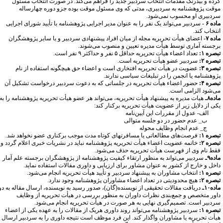
رده و بیدرنگ مقدمات انتخاب سردبیر جدید را فراهم می‌کند. در صورت انتخاب مسئول
وقت پژوهشنامه به سردبیری، مدتی که وی مسئول موقت بوده جزو دوره چهارساله
ردبیری او محسوب نمی‌شود.
ده ۶ -
سردبیر می‌تواند یک نفر را به عنوان مدیر اجرایی پژوهشنامه با تأیید شورای اجرایی
نتخاب کند.
ده ۷-
اعضای هیأت تحریریه مجله از میان افراد پیشنهادی سردبیر و یا سایر پژوهشگران
رجسته آماری توسط هیأت مدیره تعیین و منصوب می‌شوند.
صره ۱:
تعداد اعضاء هیأت تحریریه حداقل ۵ نفر و حداکثر ۹ نفر است.
صره ۲:
سردبیر عضو هیأت تحریریه است.
صره ۳:
عضویت در هیأت تحریریه افتخاری است و اعضاء حق هیچگونه استفاده از نام
ژوهشنامه یا انجمن را در تبلیغات سیاسی ندارند.
صره ۴:
حضور اعضاء هیأت تحریریه در جلساتی که به دعوت سردبیر درخواست تشکیل آن
ی‌شود الزامی است.
ده۸ـ
هیات مدیره به پیشنهاد هیأت تحریریه، می‌تواند هر عضو هیأت تحریریه پژوهشنامه را به
کی از دلایل زیر از عضویت هیأت تحریریه برکنار کند:
لف- عدول از مقررات این آیین‌نامه ‌
_ عدم حضور در دو جلسه متوالی ‌
_ عدم انجام وظایف محوله
صره ۱:
فرصت‌های مطالعاتی یا مسافرتهای کوتاه مدت موجب برکناری عضو نخواهد شد.
صره ۲:
خاتمه عضویت اعضاء هیأت تحریریه پژوهشنامه نباید در نشریات خبری اعلام گردد و
قط نام وی از فهرست هیأت تحریریه حذف می‌شود.
ده۹ـ
سردبیر می‌تواند به منظور ارتقاء کیفیت پژوهشنامه از پژوهشگران برجسته علم آمار
اخل و خارج از کشور به عنوان مشاور برای ارزیابی و داوری مقالات استفاده نماید.
صره ۱:
انتخاب مشاوران به پیشنهاد سردبیر و تأیید هیأت تحریریه انجام می‌شود.
صره ۲:
هیچ محدودیتی در تعداد اعضاء مشاوران پژوهشنامه وجود ندارد.
ده۱۰ـ
دریافت مقالات تحقیقی از نویسنده(گان)، صدور رسید به نویسنده، ارسال مقاله به دو
اور متخصص و جمع‌بندی نظرات داوران به منظور بررسی در هیأت تحریریه از وظایف
ردبیر است. تصمیم‌گیری نهایی به هر صورت در هیأت تحریریه انجام می‌شود.
صره ۱:
سردبیر پژوهشنامه می‌تواند روند داوری هریک از مقالات را به عهده یکی از اعضاء
یأت تحریریه یا مشاوران واگذار کند. این فرد موظف است نتیجه داوری را به سردبیر ارسال