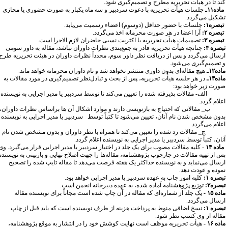
ند تا در هیأت تحریریه مطرح و تصمیم‌گیری شود.
اده۱۱ـ
جلسات هیأت تحریریه با دعوت سردبیر و سه ماه یکبار به صورت حضوری یا مجازی
شکیل می‌گردد.
بصره۱:
جلسات با حضور حداقل (دوسوم) اعضاء رسمیت می‌یابد.
بصره ۲:
آرا اعضا در هر صورت محرمانه اخذ می‌گردد.
بصره ۳:
تصمیمات هیأت تحریریه با اکثریت نسبی حاضران لازم ‌الاجرا است.
صره ۴:
چنانچه هیأت تحریریه قادر به جمع‌بندی نظرات داوران نباشد، مقاله به داور سومی
رسال می‌گردد و پس از دریافت نظر داور سوم، مجدداً نظرات داوران در هیئت تحریریه طرح
 تصمیم‌گیری می‌شود.
ده۱۲ـ
هیچ مقاله‌ای بدون داوری منتشر نخواهد شد و نام داوران محرمانه خواهد ماند.
ده۱۳ـ
در هر جلسه هیأت تحریریه، پس از بحث و تبادل‌نظر تصمیم‌گیری در مورد مقالات به
ورت زیر خواهد بود:
لف- مقالات پذیرفته شده را تعیین می‌کند تا توسط سردبیر یا مدیر اجرایی به نویسنده
لام ‌گردد. ‌
_ مقالاتی که احتیاج به بازنویسی دارند و موارد اشکال آن ها براساس نظرات داوران،
دون مشخص شدن نام آنان، تعیین می‌شود تا کتباً توسط سردبیر یا مدیر اجرایی به نویسنده
لام می‌گردد. ‌
_ مقالات رد شده را تعیین می‌کند تا همراه با نظر داوران و بدون مشخص شدن نام
ان، کتباً توسط سردبیر یا مدیر اجرایی به نویسنده اعلام ‌گردد.
اده ۱۴ -
کلیه مقالات مصوب برای یک جلد در اختیار سردبیر یا مدیر اجرایی قرار می‌گیرد. وی
س از تهیه مقالات در چارچوب پژوهشنامه، مقاله‌ها را جهت اصلاح نهایی و بازبینی به نویسنده
رسال می‌نماید و به نویسنده حداکثر یک هفته فرصت می‌دهد تا مقاله تایپ شده را تصحیح
موده و عودت دهد.
صره ۱:
کلیه امور چاپ به عهده سردبیر یا مدیر اجرایی خواهد بود.
صره۲:
توزیع پژوهشنامه آماده شده، به عهده دبیرخانه انجمن است.
ده ۱۵ -
یک جلد از شماره‌ای که مقاله در آن چاپ شده است مجاناً برای نویسنده مقاله
رسال می‌گردد.
صره ۱:
نسخ اضافی منوط به پرداخت هزینه از طرف نویسنده است که باید قبل از چاپ
قاله از وی کسب نظر شود.
ده ۱۶ -
هیأت تحریریه موظف است نهایت کوشش خود را در انتشار به موقع پژوهشنامه،