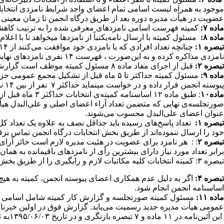
موجود به همراه لیست اسامی تمام اعضای واجد شرایط نامزدی انتخابات 
عضویت در هیأت مدیره دوره بعد از طریق درگاه
انجمن
تا زمان معینی (حداکثر ۸ ماه قبل از مج
ماده ۷:
کمیته فهرست اسامی نامزدهای معرفی شده را به ترتیب کاهشی تعداد آراء مرتب می‌کند و ۱۴ نفر افراد واجد شرایط را از ب
ماده ۸:
مسئول کمیته با ارسال نامه‌یکتباً از نامزدها می­خواهد تا با 
تبصره ۱:
نامزدی مذاکره کرده و به این‌صورت ، فهرست ۱۴ نفری نامزدهای نهایی را تکمیل می‌کند.
تبصره ۲:
قبل از اجرای مفاد ماده ۸ مسئول کمیته موظف است گزارش پیشرفت کار انتخابات را در اختیار
ماده ۹:
مسئول کمیته حداکثر تا ۵ ماه قبل از تشکی
پیوسته انجمن قرار داده و در خواست می­نماید حداکثر ۷ نفر از بین ۱۴ نفر نامزد انتخابات را ظرف مدت دو هفته انتخاب و از طریق بخش انتخابات درگاه انجمن ارسال نمایند.
ماده۱۰
: طبق ماده ۱۲ 
صورتجلسه­‌ی نهایی که متضمن تعداد آراء اعضای اصلی و علی‌البدل هیأ
عنوان اعضای علی‌البدل محسوب می‌شوند.
تبصره ۱:
تعداد پاسخ‌های رسیده باید حداقل نصف به علاوه یک تعداد ک
خود را ارسال ننموده‌اند از طریق بخش انتخابات درگاه انجمن تماس برقر
تبصره ۲
: : هر نامزد برای عضویت در هئیت مدیره لازم است حائز آرای ح
برابر تعداد مورد نیاز دارای بیشترین رأی از نامزدهای باقیمانده به 
تبصره ۳: کمیته­ انتخابات کلیه مکاتبات لازم و رای­گیری را از طریق بخش انتخابات درگاه انجمن انجام می­دهد.
تبصره ۴:
اگر به دلیل عدم همکاری اعضای پیوسته انجمن، کمیته به هیچ و
اساسنامه انجمن انجام شود.
ماده ۱۱:
مسئول کمیته صورتجلسه و گزارش کار کمیته شامل اسامی نفرات ب
عمومی هیأت مدیره جدید رسمیت می‌یابد. گزارش فوق در اولین خبرنامه
این آئین­‌نامه در ۱۱ ماده و ۷ تبصره بازنگری و در تاریخ ۱۳۹۵/۰۶/۰۳به تصویب نهایی مجمع عمومی رسید و از تاریخ تصویب جایگزین آئین‌نامه­‌ی قبلی گردید.