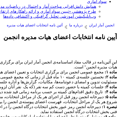
سواد آماری
همایش دانش‌افزایی مباحث آمار و احتمال در ریاضیات مد
طرح پژوهشی «تبیین سواد آماری و ارائه راهکارهای ارتقاء
وب‌اپلیکیشن آموزشی تحلیل گرافیکی و اکتشافی داده‌ها
انجمن آمار ایران
درباره ما
آئین نامه انتخابات اعضای هیات مدیره
آیین نامه انتخابات اعضای هیات مدیره انجمن
این آئین‌نامه در قالب مفاد
اساسنامه­‌ی انجمن آمار ایران برای برگزار
هیأت مدیره انجمن" است.
ماده­ ۱:
مجمع عمومی انجمن برای برگزاری انتخابات و تعیین اعضای هیأت 
ماده ۲:
نخستین جلسه­‌ی کمیته ۱۰ ماه قبل از زما
مسئولیت تدوین و امضای دعوت­نامه‌ها، مکاتبات، گزارش‌ها و اداره جل
ماده ۳:
جلسات کمیته با حضور دست کم سه نفر (که یک نفر آنان لزوما
ماده ۴:
تاریخ دقیق اقدام‌های کمیته بر حسب برنامه زمانی قید
شده در 
ماده ۵:
دبیرخانه انجمن روز قبل از اجرای هر یک از مراحل انتخابات
،
مش
شروع هر یک از مراحل انتخابات، فهرست اعضای پیوسته‌­ی انجمن را برا
تبصره ۱:
دبیرخانه انجمن رمز عبور بخش انتخابات درگاه انجمن را در اخت
فنی بخش انتخابات درگاه انجمن استفاده نماید.
ماده ۶:
مسئول کمیته با نظر اعضاء و با استفاده از امکانات دبیرخانه