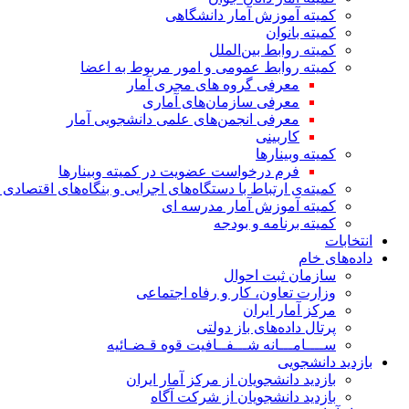
کمیته آموزش آمار دانشگاهی
کمیته بانوان
کمیته روابط بین‌الملل
کمیته روابط عمومی و امور مربوط به اعضا
معرفی گروه های مجری آمار
معرفی سازمان‌های آماری
معرفی انجمن‌های علمی دانشجویی آمار
کاربینی
کمیته وبینارها
فرم درخواست عضویت در کمیته وبینارها
کمیته‌ی ارتباط با دستگاه‌های اجرایی و بنگاه‌های اقتصا
کمیته آموزش آمار مدرسه ای
کمیته برنامه و بودجه
انتخابات
داده‌های خام
سازمان ثبت احوال
وزارت تعاون، کار و رفاه اجتماعی
مرکز آمار ایران
پرتال داده‌های باز دولتی
ســــامـــانه شـــفــافیت قوه قـضـائیه
بازدید دانشجویی
بازدید دانشجویان از مرکز آمار ایران
بازدید دانشجویان از شرکت آگاه