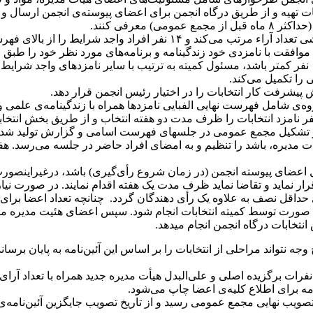
تهیه و از طریق درگاه انجمن برای اعضای پیوسته­‌ی انجمن ارسال و ا
مع عمومی) معرفی کنند.
الای فهرست به عنوان نامزدهای دوره­‌ی بعد برمی‌گزیند.
اعلام موافقت با نامزدی خود زندگینامه و برنامه‌­های مورد نظر خود را 
رئیس انجمن قرار دهد.
ل مجمع عمومی جزوه­‌ی شامل فهرست نهایی الفبایی نامزدها همراه با زندگینامه­‌
اساسنامه کمیته­‌ی انتخابات حداکثر ۳ ماه قبل از تشکیل مجمع عمومی در جلسه­ای فهرست اسامی
ت مدیره، باشد را تنظیم و به امضای افراد حاضر در جلسه می‌رسد. هفت
ل اعضای پیوسته انجمن (در زمان شروع رأی‌گیری) باشد، درغیراینصورت
ار نماید و تقاضا نماید ظرف مدت یک هفته اقدام نمایند. در صورت نیاز
داقل نصف به علاوه یک رأی دهندگان گردد. چنانچه تعداد اعضا برای تک
همان صورت توسط کمیته انتخابات انجام شود. سپس اعضای هئیت مدیره مو
جه نتواند مراحلی از انتخابات را بر اساس این آئین‌نامه به پایان بر
رگزیده اصلی و علی­‌البدل هیأت مدیره جدید همراه با تعداد آرای آنه
 برای اطلاع کلیه­‌ی اعضا چاپ می‌شود.