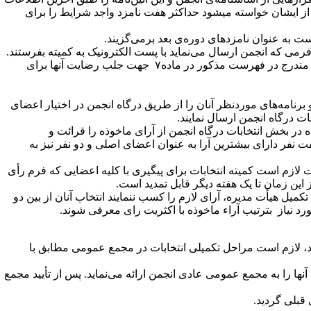
ز ایشان خواسته می­شود حداکثر هفت نامزد واجد شرایط را برای
طبق فرمی که انجمن ارسال می
نماید با پست الکترونیک به کمیته بفرستند.
چنانچه تعداد افرادی که با نامزدی خود موافقت می‌کنند از ۱۴ نفر کمتر باشد، مسئول کمیته به ترتیب با سایر نامزدهای واجد شرایط مندرج در فهرست مذکور در ماده۷ جهت جلب رضایت آنها برای
ی علمی و برنامه‌های موردنظر آنان را از طریق درگاه انجمن در اختیار اعضای
 و گزارش تولید شده در بخش انتخابات درگاه انجمن از آرای ماخوذه را قرائت و
 نفر دارای بیشترین آرا به عنوان اعضای اصلی و دو نفر نیز به
 لازم است کمیته انتخابات برای پیگیری با کلیه اعضایی که فرم رأی
 این زمان تا یک هفته دیگر قابل تمدید است.
میل هیأت مدیره، آرای لازم را کسب ننمایند انتخاب آنان از بین دو
رد نیاز بترتیب آراء ماخوذه با اکثریت رای معرفی شوند.
ساند، لازم است مراحل تکمیلی انتخابات در مجمع عمومی مطابق با
ا را به مجمع عمومی عادی انجمن ارائه می­‌نماید. پس از تأیید مجمع