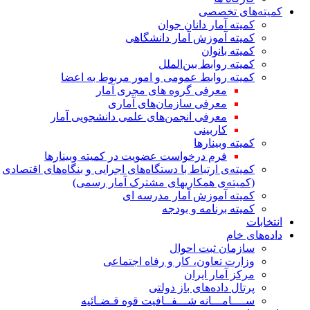
کمیته‌های تخصصی
کمیته آمار دانان جوان
کمیته آموزش آمار دانشگاهی
کمیته بانوان
کمیته روابط بین‌الملل
کمیته روابط عمومی و امور مربوط به اعضا
معرفی گروه های مجری آمار
معرفی سازمان‌های آماری
معرفی انجمن‌های علمی دانشجویی آمار
کاربینی
کمیته وبینارها
فرم درخواست عضویت در کمیته وبینارها
کمیته‌ی ارتباط با دستگاه‌های اجرایی و بنگاه‌های اقتصادی
(کمیته‌ی همکاریهای مشترک آمار رسمی)
کمیته آموزش آمار مدرسه ای
کمیته برنامه و بودجه
انتخابات
داده‌های خام
سازمان ثبت احوال
وزارت تعاون، کار و رفاه اجتماعی
مرکز آمار ایران
پرتال داده‌های باز دولتی
ســــامـــانه شـــفــافیت قوه قـضـائیه