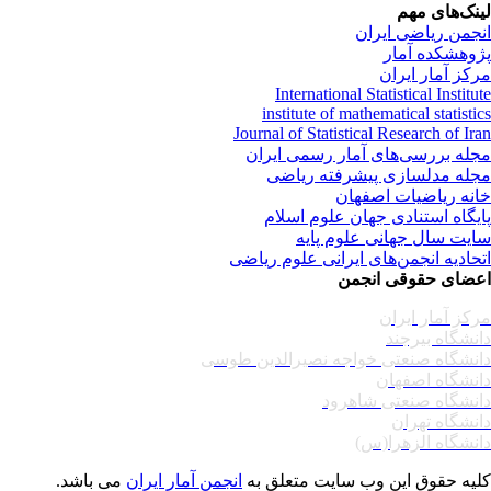
نک‌های مهم
جمن ریاضی ایران
وهشکده آمار
کز آمار ایران
International Statistical Institu
institute of mathematical statisti
Journal of Statistical Research of Ir
له بررسی‌های آمار رسمی ایران
له مدلسازی پیشرفته ریاضی
نه ریاضیات اصفهان
یگاه استنادی جهان علوم اسلام
یت سال جهانی علوم پایه
حادیه انجمن‌های ایرانی علوم ریاضی
ضای حقوقی انجمن
کز آمار ایران
نشگاه بیرجند
نشگاه صنعتی خواجه نصیرالدین طوسی
نشگاه اصفهان
نشگاه صنعتی شاهرود
نشگاه تهران
نشگاه الزهرا(س)
یه حقوق این وب سایت متعلق به
انجمن آمار ایران
می باشد.