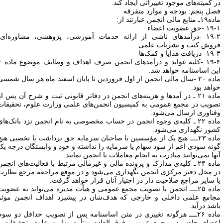
ر کمیته‌های موجود تغییراتی ایجاد کند.
صل پنجم: بودجه و موارد متفرقه
منابع مالی انجمن عبارتند از:
 -حق عضویت اعضاء
۱۹-۲ -درآمدهای ناشی از ارائه خدمات آموزشی، پژوهشی، مشاوره‌ای،
روش کتب و نشریات علمی
-دریافت هدایا و کمک‌ها
۱۹-۴ -کلیه عواید و درآمدهای انجمن صرف اهداف و وظایف موضوع ماده ۶
ین اساسنامه خواهد شد.
ماده ۲۰ -سال مالی انجمن از اول فروردین تا پایان اسفند ماه هر سال شمسی
واهد بود.
ماده ۲۱ ـ در آمدها و هزینه‌های انجمن در دفاتر قانونی ثبت و شرح آن پس از
صویب در مجمع عمومی به کمیسیون انجمن‌های علمی وزارت علوم، تحقیقات
فناوری ارسال می‌شود.
ماده ۲۲ ـ کلیه‌ی وجوه انجمن در حساب مخصوصی به نام انجمن نزد بانک‌های
شور نگهداری می‌شود.
ماده ۲۳ــــ هیچ یک از مؤسسین یا صاحبان سرمایه حق برداشت یا تخصیی هیچ
ونه سودی اعم از سود سهام یا سرمایه را نداشته و خود و وابستگان درجه یک
نها نمی‌توانند مبادرت به انجام معاملات با انجمن نمایند.
ماده ۲۴ ـ کلیه‌ی مدارک و پرونده مالی و غیرمالی مرتبط با فعالیت‌های انجمن
ر محل دفتر مرکزی انجمن نگهداری می‌شود و در موقع مراجعه مرجع نظارت
ا سایر مراجع صلاحیت دار در اختیار آنان قرار خواهد گرفت.
ماده ۲۵ــــ انجمن با تصویب مجمع عمومی و هیأت مدیره می‌تواند به عضویت
جامع علمی داخلی و خارجی که هدف‌شان در پیشبرد اهداف انجمن موثر
اشد درآید.
ماده ۲۶ــــ هرگونه تغییری در متن اساسنامه پس از تصویب حداقل دو سوم
عضای حاضر در مجمع عمومی فوق العاده و تأیید وزارت علوم، تحقیقات و