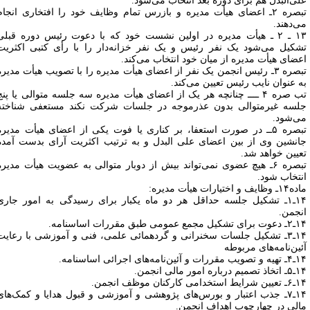
لی‌البدل هم برای دوره بعد انتخاب می‌شود.
تبصره ۲ـ اعضای هیأت مدیره و بازرس تمام وظایف خود را افتخاری انجام
ی‌دهند.
۱۳ ـ ۲ ـ هیأت مدیره در اولین نشست خود که با دعوت رئیس دوره قبلی
شکیل می‌شود یک نفر رئیس و یک نفر خزانه‌دار را با رأی کتبی اکثریت
عضای هیأت مدیره از میان خود انتخاب می‌کند.
تبصره ۳ـ رئیس انجمن یک نفر از اعضای هیأت مدیره را با تصویب هیأت مدیره
ه عنوان نایب رئیس تعیین می‌کند.
تب صره ۴ ــــ چنانچه هر یک از اعضای هیأت مدیره سه جلسه متوالی یا پنج
لسه غیرمتوالی بدون عذرموجه در جلسات شرکت نکند مستعفی شناخته
ی‌شود.
تبصره ۵ــ در صورت استعفا، بر کناری یا فوت یکی از اعضای هیأت مدیره
انشین وی از بین اعضای علی البدل و به ترتیب اکثریت آرای بدست آمده
عیین خواهد شد.
تبصره ۶ـ هیچ عضوی نمی‌تواند بیش از دوبار متوالی به عضویت هیأت مدیره
نتخاب شود.
وظایف و اختیارات هیأت مدیره:
۱۴ـ۱ـ تشکیل جلسه حداقل هر دو ماه یکبار برای رسیدگی به امور جاری
نجمن.
شکیل مجمع عمومی طبق مقررات اساسنامه.
۱۴ـ۳ـ تشکیل جلسات سخنرانی و گردهمائی علمی، فنی و آموزشی با رعایت
ئین‌نامه‌های مربوطه
مقررات و آئین‌نامه‌های اجرائی اساسنامه.
صمیم درباره امور مالی انجمن.
یط استخدامی کارکنان موظف انجمن.
۱۴ـ۷ـ جذب اعتبار و بورس‌های پژوهشی و آموزشی و قبول هدایا و کمک‌های
الی در چهارچوب اهداف انجمن.