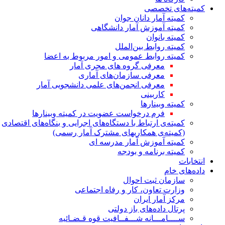
کمیته‌های تخصصی
کمیته آمار دانان جوان
کمیته آموزش آمار دانشگاهی
کمیته بانوان
کمیته روابط بین‌الملل
کمیته روابط عمومی و امور مربوط به اعضا
معرفی گروه های مجری آمار
معرفی سازمان‌های آماری
معرفی انجمن‌های علمی دانشجویی آمار
کاربینی
کمیته وبینارها
فرم درخواست عضویت در کمیته وبینارها
کمیته‌ی ارتباط با دستگاه‌های اجرایی و بنگاه‌های اقتصادی
(کمیته‌ی همکاریهای مشترک آمار رسمی)
کمیته آموزش آمار مدرسه ای
کمیته برنامه و بودجه
انتخابات
داده‌های خام
سازمان ثبت احوال
وزارت تعاون، کار و رفاه اجتماعی
مرکز آمار ایران
پرتال داده‌های باز دولتی
ســــامـــانه شـــفــافیت قوه قـضـائیه