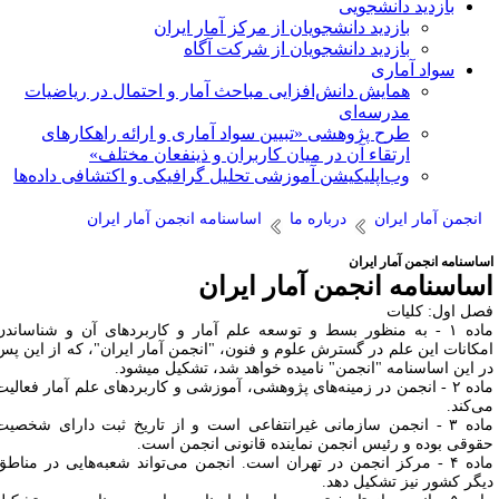
بازدید دانشجویی
بازدید دانشجویان از مرکز آمار ایران
بازدید دانشجویان از شرکت آگاه
سواد آماری
همایش دانش‌افزایی مباحث آمار و احتمال در ریاضیات
مدرسه‌ای
طرح پژوهشی «تبیین سواد آماری و ارائه راهکارهای
ارتقاء آن در میان کاربران و ذینفعان مختلف»
وب‌اپلیکیشن آموزشی تحلیل گرافیکی و اکتشافی داده‌ها
انجمن آمار ایران
درباره ما
اساسنامه انجمن آمار ایران
ساسنامه انجمن آمار ایران
ساسنامه انجمن آمار ایران
صل اول: کلیات
ماده ۱ - به منظور بسط و توسعه علم آمار و کاربردهای آن و شناساندن
مکانات این علم در گسترش علوم و فنون، "انجمن آمار ایران"، که از این پس
ر این اساسنامه "انجمن" نامیده خواهد شد، تشکیل میشود.
ماده ۲ - انجمن در زمینه‌های پژوهشی، آموزشی و کاربردهای علم آمار فعالیت
ی‌کند.
ماده ۳ - انجمن سازمانی غیرانتفاعی است و از تاریخ ثبت دارای شخصیت
قوقی بوده و رئیس انجمن نماینده‌ قانونی انجمن است.
ماده ۴ - مرکز انجمن در تهران است. انجمن می‌تواند شعبه‌هایی در مناطق
یگر کشور نیز تشکیل دهد.