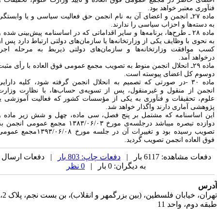
نآوری معتبر خواهد بود.
ماده ۲۷ـ انجمن و اعضای آن به نام انجمن حق فعالیت سیاسی و یا وابستگی
ه دسته‌ها و احزاب سیاسی را ندارند.
ماده ۲۸ ـ طرح‌ها، برنامه‌ها و سایر اقداماتی که در اساسنامه پیش‌بینی شده و
ه نحوی با وظایف یکی از وزارتخانه‌ها یا سازمان‌های دولتی ارتباط دارد پس از
سب موافقت وزارتخانه‌ها و سازمان‌های دولتی ذیربط به مرحله اجرا
رخواهد آمد.
ماده ۲۹ـ انحلال انجمن منوط به تصویب مجمع عمومی فوق العاده با رأی مثبت
وسوم کل اعضای پیوسته است.
ماده ۳۰ -در صورتی که تصمیم به انحلال انجمن گرفته شود، کلیه دارایی
نجمن از منقول و غیرمنقول، پس از تسویه‌ی حساب‌ها، با نظارت وزارت
لوم، تحقیقات و فنآوری به یکی از مؤسسات کشور که فعالیت آموزشی یا
ژوهشی آماری دارند واگذار خواهد شد.
ین اساسنامه که مشتمل بر پنج فصل، سی ماده، چهل و شش زیر ماده و
دوازده تبصره میباشد درجلسه‌ی مورخ ۱۳۸۳/۰۶/۰۳ مجمع عمومی انجمن به
تصویب رسیده بود و تغییرات آن در جلسه مورخ ۱۳۹۳/۰۶/۰۸مجمع عمومی
وق العاده‌ انجمن تصویب گردید.
دفعات مشاهده: 6117 بار |
دفعات چاپ: 803 بار
| دفعات ارسال
به دیگران: 0 بار |
0 نظر
رس
تهران، خیابان فلسطین، (بین بزرگمهر و انقلاب)، بن بست نجم، پلاک 2،
قه دوم، واحد 11