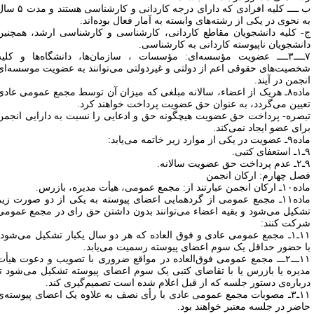
ب ــــ کلیه افرادی که دارای درجه کاردانی و کارشناسی هستند و مدت ۵ سال
ه نحوی در یکی از رشته‌های وابسته به آمار فعال بوده‌اند.
- کلیه دانشجویان مقاطع کاردانی، کارشناسی و کارشناسی‌ ارشد، همچنین
انشجویان ناپیوسته کاردانی به کارشناسی.
۷ــــ۳ــــ عضویت مؤسسه‌ای: مؤسسات ، سازمان‌ها، دانشگاه‌ها و کلیه
خصیت‌های حقوقی اعم از دولتی و غیردولتی می‌توانند به عضویت موسسه‌ای
نجمن در آیند.
ماده۸ـ هریک از اعضاء، سالانه مبلغی که میزان آن توسط مجمع عمومی عادی
عیین می‌گردد، به عنوان حق عضویت پرداخت خواهند کرد.
بصره- پرداخت حق عضویت هیچگونه حق و ادعایی را نسبت به دارایی انجمن
رای عضو ایجاد نمی‌کند.
یت در یکی از موارد زیر خاتمه می‌یابد:
 کتبی.
ضویت سالانه.
صل چهارم: ارکان انجمن
 انجمن عبارتند از: مجمع عمومی، هیأت مدیره، بازرس.
ماده۱۱ـ مجمع عمومی از گردهمایی اعضای پیوسته به یکی از دو صورت زیر
شکیل می‌شود و بقیه اعضاء می‌توانند بدون داشتن حق رای در مجمع عمومی
رکت کنند:
۱۱ـ۱ـ مجمع عمومی عادی و فوق العاده که هر دو سال یکبار تشکیل می‌شود،
ا حضور حداقل یک سوم اعضای پیوسته رسمیت می‌یابد.
۱۱ـــ۲ـــ مجمع عمومی فوق‌العاده در مواقع ضروری با تصویب و دعوت هیأت
دیره یا بازرس یا با تقاضای کتبی یک سوم اعضای پیوسته تشکیل می‌شود تا
رباره‌ی دستور جلسه که از قبل اعلام شده است تصمیم‌گیری کند.
۱۱ـ۳ـ مصوبات مجمع عمومی عادی با رأی نصف به علاوه یک اعضای پیوسته‌ی
اضر در جلسه معتبر خواهند بود.