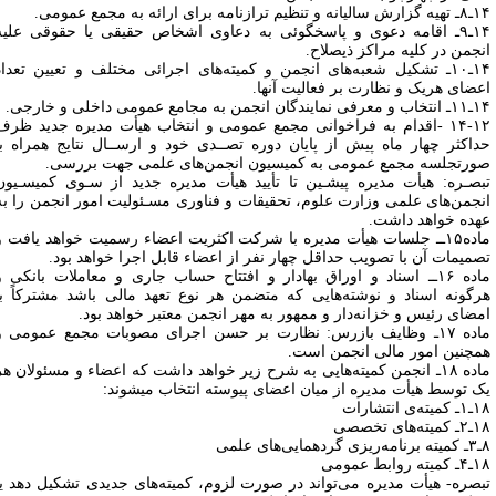
انه و تنظیم ترازنامه برای ارائه به مجمع عمومی.
۱۴ـ۹ـ اقامه دعوی و پاسخگوئی به دعاوی اشخاص حقیقی یا حقوقی علیه
نجمن در کلیه مراکز ذیصلاح.
۱۴ـ۱۰ـ تشکیل شعبه‌های انجمن و کمیته‌های اجرائی مختلف و تعیین تعداد
عضای هریک و نظارت بر فعالیت آنها.
 نمایندگان انجمن به مجامع عمومی داخلی و خارجی.
۱۴-۱۲ -اقدام به فراخوانی مجمع عمومی و انتخاب هیأت مدیره جدید ظرف
داکثر چهار ماه پیش از پایان دوره تصــدی خود و ارســال نتایج همراه با
ورتجلسه مجمع عمومی به کمیسیون انجمن‌های علمی جهت بررسی.
بصـره: هیأت مدیره پیشـین تا تأیید هیأت مدیره جدید از سـوی کمیسـیون
نجمن‌های علمی وزارت علوم، تحقیقات و فناوری مسـئولیت امور انجمن را به
هده خواهد داشت.
ماده۱۵ــ جلسات هیأت مدیره با شرکت اکثریت اعضاء رسمیت خواهد یافت و
صمیمات آن با تصویب حداقل چهار نفر از اعضاء قابل اجرا خواهد بود.
ماده ۱۶ــ اسناد و اوراق بهادار و افتتاح حساب جاری و معاملات بانکی و
رگونه اسناد و نوشته‌هایی که متضمن هر نوع تعهد مالی باشد مشترکاً با
مضای رئیس و خزانه‌دار و ممهور به مهر انجمن معتبر خواهد بود.
ماده ۱۷ـ وظایف بازرس: نظارت بر حسن اجرای مصوبات مجمع عمومی و
مچنین امور مالی انجمن است.
ماده ۱۸ـ انجمن کمیته‌هایی به شرح زیر خواهد داشت که اعضاء و مسئولان هر
ک توسط هیأت مدیره از میان اعضای پیوسته انتخاب میشوند:
میته‌ی انتشارات
میته‌های تخصصی
دهمایی‌های علمی
یته روابط عمومی
بصره- هیأت مدیره می‌تواند در صورت لزوم، کمیته‌های جدیدی تشکیل دهد یا