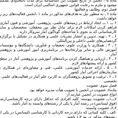
ماده ۵ - انجمن از تاریخ تصویب این اساسنامه برای مدت نامحدودی تشکیل
یشود و ملزم به رعایت قوانین جمهوری اسالمی ایران است.
صل دوم: وظایف و فعالیتها
ماده ۶ ـ به منظور نیل به هدف‌های مذکور در ماده ۱ ،انجمن فعالیت‌های زیر را
واهد داشت:
۶ ـــ ۱ ـــ ایجاد ارتباط در زمینه‌های علمی، پژوهشی، آموزشی و فنون آماری،
راهم کردن امکانات لازم برای تبادل نظر بین محققان، متخصصان و سایر
ارشناسانی که به نحوی با شاخه‌های گوناگون آمار سروکار دارند.
۶ ـ ۲ ـ تهیه، تدوین و انتشار نشریات علمی و همکاری در تشکیل یا برگزاری
ردهمایی‌های علمی داخلی و بین‌المللی.
۶ ـ ۳ ـ همکاری با وزارت علوم، تحقیقات و فنآوری، دانشگاه‌ها و مؤسسات
موزش‌ عالی و سایر وزارتخانه‌ها در برنامه‌ریزی امور آموزشی و پژوهشی
مار.
۶ ـ ۴ ـ ارزیابی و هماهنگ کردن برنامه‌های آموزشی و پژوهشی آمار در سطح
شور و ارائه پیشنهادهای لازم.
۶ ـ ۵ ـ ارائه خدمات آموزشی، علمی، فنی و مشاوره‌ای در همکاری با
ازمان‌های اجرائی آمار کشور.
۶ ـ ۶ ـ ترغیب و تشویق پژوهشگران به کاربرد علم آمار در فعالیت‌های علمی و
خصصی.
صل سوم: عضویت
ت در انجمن با تصویب هیأت مدیره خواهد بود.
نواع عضویت در انجمن عبارتند از:
۷ـــ۱ـــ عضویت پیوسته: کلیه افرادی که حداقل دارای درجه کارشناسی‌ارشد
فوق لیسانس) در رشته آمار یا یکی از رشته‌های وابسته به آمار باشند.
ابسته:
لف ـ کلیه کسانی که دارای درجه کاردانی یا کارشناسی (لیسانس) در یکی از
ته‌های مذکور در بند ۷ـ۱ باشند.