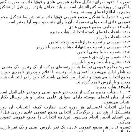
تبصره ۱ :دعوت برای تشکیل مجامع عمومی عادی و فوق‌العاده به صورت کتبی
ا آگهی در روزنامه کثیرالنتشار است و باید حداقل پانزده روز قبل از تشکیل
جمع به اطلاع اعضای پیوسته برسد.
تبصره ۲ :شرایط تشکیل مجمع عمومی فوق‌العاده مانند شرایط تشکیل مجمع
مومی عادی است ولی تصمیمات آن با رأی مثبت دو سوم آرا معتبر است.
۱ -وظایف مجمع عمومی عادی
تخاب اعضای کمیته انتخابات هیأت مدیره
 -انتخاب بازرس
رسی و تصویب ترازنامه و بودجه انجمن
سی و تصویب پیشنهادات هیأت مدیره یا بازرس
-تصویب خط مشی انجمن
-تعیین میزان حق عضویت
عزل هیأت مدیره و یا بازرس
بصره: مجامع عمومی توسط هیأت رئیسه‌ای مرکب از یک رئیس، یک منشی و
و ناظر اداره می‌شوند. اعضای هیأت رئیسه با اعلام و پذیرش نامزدی خود در
جمع انتخاب می‌شوند و نباید از بین کسانی باشند که خود را در انتخابات هیأت
دیره و یا بازرس نامزد کرده‌اند.
۱۳ـ هیأت مدیره:
۱۳ ـ ۱ ـ هیأت مدیره مرکب از هفت نفر عضو اصلی و دو نفر علی‌البدل است
ه از میان اعضای پیوسته دارای سوابق علمی معتبر، و هر دوسال یکبار،
نتخاب می‌شوند.
راحل انتخاب اعضـــای هر دوره تحت نظارت کمیته انتخابات آن دوره
تشـــکل از پنج نفر از برگزیدگان انتخابی مجمع عمومی عادی دوره‌ی قبل از
ین اعضای انجمن انجام می‌شود. آئین‌نامه انتخابات را مجمع عمومی تصویب
ی‌کند.
تبصره ۱ـ در هر مجمع عمومی عادی، یک نفر بازرس اصلی و یک نفر بازرس