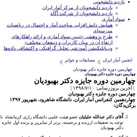
بازدید دانشجویی
بازدید دانشجویان از مرکز آمار ایران
بازدید دانشجویان از شرکت آگاه
سواد آماری
همایش دانش‌افزایی مباحث آمار و احتمال در ریاضیات
مدرسه‌ای
طرح پژوهشی «تبیین سواد آماری و ارائه راهکارهای
ارتقاء آن در میان کاربران و ذینفعان مختلف»
وب‌اپلیکیشن آموزشی تحلیل گرافیکی و اکتشافی داده‌ها
انجمن آمار ایران
مسابقات و جوایز
چهارمین دوره جایزه دکتر بهبودیان
هارمین دوره جایزه دکتر بهبودیان
هارمین دوره جایزه دکتر بهبودیان
آخرین بروزرسانی: ۱۳۹۸/۷/۱۰ |
هارمین دوره جایزه دکتر بهبودیان
هاردهمین کنفرانس آمار ایران، دانشگاه شاهرود، شهریور ۱۳۹۷
رگزیدگان:
آ
قای دکتر عبدالله جلیلیان
عضو هیئت علمی دانشگاه رازی کرمانشاه با
توجه به تحقیقات ارزنده و برجسته، برتر از سایرین و برنده اول جایزه
دکتر بهبودیان