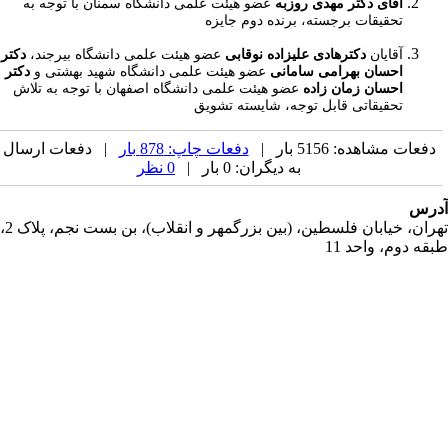
آقای دکتر مهدی روزبه
عضو هیئت علمی دانشگاه سمنان با توجه به
تحقیقات برجسته، برنده دوم جایزه
آقایان
دکترهادی علیزاده نوقابی
عضو هیئت علمی دانشگاه بیرجند،
دکتر
احسان بهرامی سامانی
عضو هیئت علمی دانشگاه شهید بهشتی و
دکتر
احسان زمان زاده
عضو هیئت علمی دانشگاه اصفهان با توجه به تلاش
تحقیقاتی قابل توجه، شایسته تشویق
دفعات مشاهده: 5156 بار |
دفعات چاپ: 878 بار
| دفعات ارسال
به دیگران: 0 بار |
0 نظر
رس
تهران، خیابان فلسطین، (بین بزرگمهر و انقلاب)، بن بست نجم، پلاک 2،
قه دوم، واحد 11