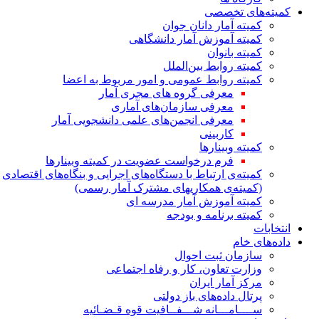
کمیته‌های تخصصی
کمیته آمار دانان جوان
کمیته آموزش آمار دانشگاهی
کمیته بانوان
کمیته روابط بین‌الملل
کمیته روابط عمومی و امور مربوط به اعضا
معرفی گروه های مجری آمار
معرفی سازمان‌های آماری
معرفی انجمن‌های علمی دانشجویی آمار
کاربینی
کمیته وبینارها
فرم درخواست عضویت در کمیته وبینارها
کمیته‌ی ارتباط با دستگاه‌های اجرایی و بنگاه‌های اقتصادی
(کمیته‌ی همکاریهای مشترک آمار رسمی)
کمیته آموزش آمار مدرسه ای
کمیته برنامه و بودجه
انتخابات
داده‌های خام
سازمان ثبت احوال
وزارت تعاون، کار و رفاه اجتماعی
مرکز آمار ایران
پرتال داده‌های باز دولتی
ســــامـــانه شـــفــافیت قوه قـضـائیه