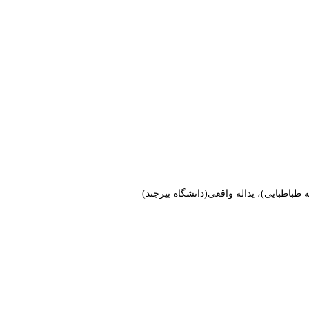
باطبایی)، یداله واقعی(دانشگاه بیرجند)