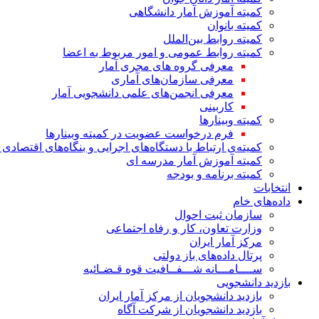
کمیته آموزش آمار دانشگاهی
کمیته بانوان
کمیته روابط بین‌الملل
کمیته روابط عمومی و امور مربوط به اعضا
معرفی گروه های مجری آمار
معرفی سازمان‌های آماری
معرفی انجمن‌های علمی دانشجویی آمار
کاربینی
کمیته وبینارها
فرم درخواست عضویت در کمیته وبینارها
کمیته‌ی ارتباط با دستگاه‌های اجرایی و بنگاه‌های اقتصا
کمیته آموزش آمار مدرسه ای
کمیته برنامه و بودجه
انتخابات
داده‌های خام
سازمان ثبت احوال
وزارت تعاون، کار و رفاه اجتماعی
مرکز آمار ایران
پرتال داده‌های باز دولتی
ســــامـــانه شـــفــافیت قوه قـضـائیه
بازدید دانشجویی
بازدید دانشجویان از مرکز آمار ایران
بازدید دانشجویان از شرکت آگاه