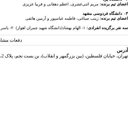
اعضای تیم برنده:
مریم اثنی‌­عشری، اعظم دهقانی و فریبا عزیزی
۳-
دانشگاه فردوسی مشهد
اعضای تیم برنده:
زینب صباغی، فاطمه عباسپور و آرمین هاتفی
سه نفر برگزیده انفرادی:
۱- الهام بهشاد(دانشگاه شهید چمران اهواز) ۲- یاسر مهرعلی(دانشگاه شهید باهنر کرمان) ۳- حمید سلیمانی(دانشگاه بیرجند)
دفعات مشاهده: 5426
آدرس
تهران، خیابان فلسطین، (بین بزرگمهر و انقلاب)، بن بست نجم، پلاک 2، طبقه دوم، واحد 11