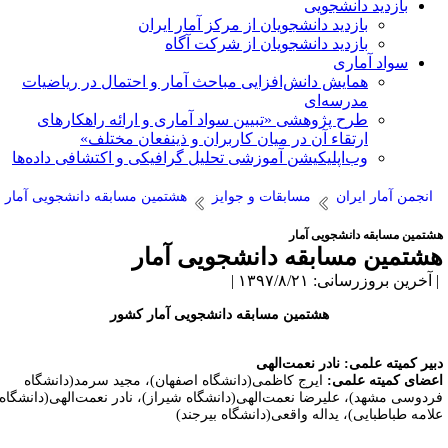
بازدید دانشجویی
بازدید دانشجویان از مرکز آمار ایران
بازدید دانشجویان از شرکت آگاه
سواد آماری
همایش دانش‌افزایی مباحث آمار و احتمال در ریاضیات
مدرسه‌ای
طرح پژوهشی «تبیین سواد آماری و ارائه راهکارهای
ارتقاء آن در میان کاربران و ذینفعان مختلف»
وب‌اپلیکیشن آموزشی تحلیل گرافیکی و اکتشافی داده‌ها
انجمن آمار ایران
مسابقات و جوایز
هشتمین مسابقه دانشجویی آمار
شتمین مسابقه دانشجویی آمار
شتمین مسابقه دانشجویی آمار
آخرین بروزرسانی: ۱۳۹۷/۸/۲۱ |
هشتمین مسابقه دانشجویی آمار کشور
بیر کمیته علمی: نادر نعمت‌الهی
عضای کمیته علمی:
ایرج کاظمی(دانشگاه اصفهان)، مجید سرمد(دانشگاه
ردوسی مشهد)، علیرضا نعمت‌الهی(دانشگاه شیراز)، نادر نعمت‌الهی(دانشگاه
لامه طباطبایی)، یداله واقعی(دانشگاه بیرجند)