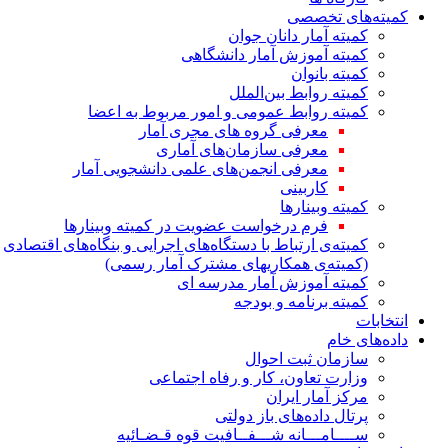
کمیته‌های تخصصی
کمیته آمار دانان جوان
کمیته آموزش آمار دانشگاهی
کمیته بانوان
کمیته روابط بین‌الملل
کمیته روابط عمومی و امور مربوط به اعضا
معرفی گروه های مجری آمار
معرفی سازمان‌های آماری
معرفی انجمن‌های علمی دانشجویی آمار
کاربینی
کمیته وبینارها
فرم درخواست عضویت در کمیته وبینارها
کمیته‌ی ارتباط با دستگاه‌های اجرایی و بنگاه‌های اقتصادی
(کمیته‌ی همکاریهای مشترک آمار رسمی)
کمیته آموزش آمار مدرسه ای
کمیته برنامه و بودجه
انتخابات
داده‌های خام
سازمان ثبت احوال
وزارت تعاون، کار و رفاه اجتماعی
مرکز آمار ایران
پرتال داده‌های باز دولتی
ســــامـــانه شـــفــافیت قوه قـضـائیه