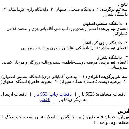
تایج
:
ه تیم برگزیده:
۱- دانشگاه صنعتی اصفهان ۲- دانشگاه رازی کرمانشاه، ۳-
انشگاه شیراز
-
دانشگاه صنعتی اصفهان
عضای تیم برنده:
اعظم ارشدی‌­پور، امیدعلی آقابابائی‏‌جزی و محمد غلامی­‌
شارکی
دانشگاه رازی کرمانشاه
عضای تیم برنده:
تابان باغفلکی، عابدین حیدری و بنفشه میرزایی
دانشگاه شیراز
عضای تیم برنده:
مرضیه دوست‌­فاطمه، سیدروح‌­الله روزگار و مرجان کمالی­‌
روستانی
ه نفر برگزیده انفرادی:
۱- امیدعلی آقابابائی‏‌جزی(دانشگاه صنعتی اصفهان)
دفعات مشاهده: 5623 بار |
دفعات چاپ: 950 بار
| دفعات ارسال
به دیگران: 0 بار |
0 نظر
رس
تهران، خیابان فلسطین، (بین بزرگمهر و انقلاب)، بن بست نجم، پلاک 2،
قه دوم، واحد 11