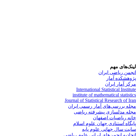
نک‌های مهم
جمن ریاضی ایران
وهشکده آمار
کز آمار ایران
International Statistical Institu
institute of mathematical statisti
Journal of Statistical Research of Ir
له بررسی‌های آمار رسمی ایران
له مدلسازی پیشرفته ریاضی
نه ریاضیات اصفهان
یگاه استنادی جهان علوم اسلام
یت سال جهانی علوم پایه
حادیه انجمن‌های ایرانی علوم ریاضی