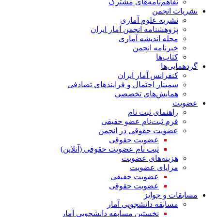
تفاهم‌نامه‌های مشترک
نشریات انجمن
نشریه علوم آماری
پژوهشنامه انجمن آمار ایران
مجله اندیشه آماری
خبرنامه انجمن
کتاب‌ها
گردهمایی‌ها
کنفرانس آمار ایران
سمینار احتمال و فرایندهای تصادفی
همایش‌های تخصصی
عضویت
راهنمای ثبت نام
فرم ثبت‌نام عضو حقیقی
عضویت حقوقی در انجمن
عضویت حقوقی
ثبت نام عضویت حقوقی (آنلاین)
هزینه‌های عضویت
مزایای عضویت
عضویت حقیقی
عضویت حقوقی
مسابقات و جوایز
مسابقه دانشجویی آمار
نخستین مسابقه دانشجویی آمار