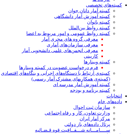
کمیته‌های تخصصی
کمیته آمار دانان جوان
کمیته آموزش آمار دانشگاهی
کمیته بانوان
کمیته روابط بین‌الملل
کمیته روابط عمومی و امور مربوط به اعضا
معرفی گروه های مجری آمار
معرفی سازمان‌های آماری
معرفی انجمن‌های علمی دانشجویی آمار
کاربینی
کمیته وبینارها
فرم درخواست عضویت در کمیته وبینارها
کمیته‌ی ارتباط با دستگاه‌های اجرایی و بنگاه‌های اقتصادی
(کمیته‌ی همکاریهای مشترک آمار رسمی)
کمیته آموزش آمار مدرسه ای
کمیته برنامه و بودجه
انتخابات
داده‌های خام
سازمان ثبت احوال
وزارت تعاون، کار و رفاه اجتماعی
مرکز آمار ایران
پرتال داده‌های باز دولتی
ســــامـــانه شـــفــافیت قوه قـضـائیه