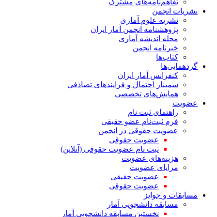
تفاهم‌نامه‌های مشترک
نشریات انجمن
نشریه علوم آماری
پژوهشنامه انجمن آمار ایران
مجله اندیشه آماری
خبرنامه انجمن
کتاب‌ها
گردهمایی‌ها
کنفرانس آمار ایران
سمینار احتمال و فرایندهای تصادفی
همایش‌های تخصصی
عضویت
راهنمای ثبت نام
فرم ثبت‌نام عضو حقیقی
عضویت حقوقی در انجمن
عضویت حقوقی
ثبت نام عضویت حقوقی (آنلاین)
هزینه‌های عضویت
مزایای عضویت
عضویت حقیقی
عضویت حقوقی
مسابقات و جوایز
مسابقه دانشجویی آمار
نخستین مسابقه دانشجویی آمار