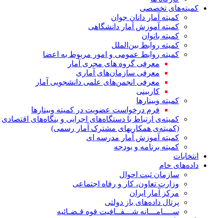
کمیته‌های تخصصی
کمیته آمار دانان جوان
کمیته آموزش آمار دانشگاهی
کمیته بانوان
کمیته روابط بین‌الملل
کمیته روابط عمومی و امور مربوط به اعضا
معرفی گروه های مجری آمار
معرفی سازمان‌های آماری
معرفی انجمن‌های علمی دانشجویی آمار
کاربینی
کمیته وبینارها
فرم درخواست عضویت در کمیته وبینارها
کمیته‌ی ارتباط با دستگاه‌های اجرایی و بنگاه‌های اقتصادی
(کمیته‌ی همکاریهای مشترک آمار رسمی)
کمیته آموزش آمار مدرسه ای
کمیته برنامه و بودجه
انتخابات
داده‌های خام
سازمان ثبت احوال
وزارت تعاون، کار و رفاه اجتماعی
مرکز آمار ایران
پرتال داده‌های باز دولتی
ســــامـــانه شـــفــافیت قوه قـضـائیه