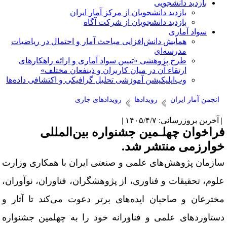
بازدید دانشجویی
بازدید دانشجویان از مرکز آمار ایران
بازدید دانشجویان از شرکت آگاه
سواد آماری
همایش دانش‌افزایی مباحث آمار و احتمال در ریاضیات
مدرسه‌ای
طرح پژوهشی «تبیین سواد آماری و ارائه راهکارهای
ارتقاء آن در میان کاربران و ذینفعان مختلف»
وب‌اپلیکیشن آموزشی تحلیل گرافیکی و اکتشافی داده‌ها
انجمن آمار ایران
رویدادها
رویدادهای جاری
آخرین بروزرسانی: ۱۴۰۵/۴/۷ |
راخوان چهلـمین جشنواره بین‌المللی
وارزمی منتشر شد.
ازمان پژوهش‌های علمی و صنعتی ایران با همکاری وزارت
لوم، تحقیقات و فناوری، از پژوهشگران، فناوران، نوآوران،
خترعان و صاحبان ایده‌های برتر دعوت می‌کند تا آثار و
ستاوردهای علمی و فناورانه خود را به چهلمین جشنواره