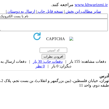
www.khwarizmi.i
مراجعه کنند.
سایر مطالب این بخش
|
نسخه قابل چاپ
|
ارسال به دوستان
|
دفعات مشاهده: 155 بار |
دفعات چاپ: 30 بار
| دفعات ارسال به
دیگران: 0 بار |
0 نظر
رس
تهران، خیابان فلسطین، (بین بزرگمهر و انقلاب)، بن بست نجم، پلاک 2،
قه دوم، واحد 11