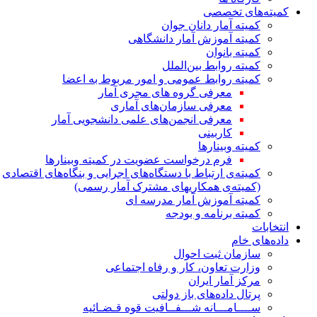
کمیته‌های تخصصی
کمیته آمار دانان جوان
کمیته آموزش آمار دانشگاهی
کمیته بانوان
کمیته روابط بین‌الملل
کمیته روابط عمومی و امور مربوط به اعضا
معرفی گروه های مجری آمار
معرفی سازمان‌های آماری
معرفی انجمن‌های علمی دانشجویی آمار
کاربینی
کمیته وبینارها
فرم درخواست عضویت در کمیته وبینارها
کمیته‌ی ارتباط با دستگاه‌های اجرایی و بنگاه‌های اقتصادی
(کمیته‌ی همکاریهای مشترک آمار رسمی)
کمیته آموزش آمار مدرسه ای
کمیته برنامه و بودجه
انتخابات
داده‌های خام
سازمان ثبت احوال
وزارت تعاون، کار و رفاه اجتماعی
مرکز آمار ایران
پرتال داده‌های باز دولتی
ســــامـــانه شـــفــافیت قوه قـضـائیه