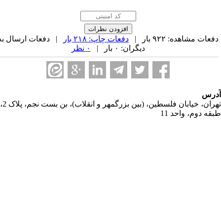
عات مشاهده: ۹۲۲ بار |
دفعات چاپ: ۲۱۸ بار
| دفعات ارسال به
دیگران: ۰ بار |
۰ نظر
رس
تهران، خیابان فلسطین، (بین بزرگمهر و انقلاب)، بن بست نجم، پلاک 2،
قه دوم، واحد 11