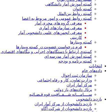
کمیته آموزش آمار دانشگاهی
کمیته بانوان
کمیته روابط بین‌الملل
کمیته روابط عمومی و امور مربوط به اعضا
معرفی گروه های مجری آمار
معرفی سازمان‌های آماری
معرفی انجمن‌های علمی دانشجویی آمار
کاربینی
کمیته وبینارها
فرم درخواست عضویت در کمیته وبینارها
کمیته‌ی ارتباط با دستگاه‌های اجرایی و بنگاه‌های اقتصا
کمیته آموزش آمار مدرسه ای
کمیته برنامه و بودجه
انتخابات
داده‌های خام
سازمان ثبت احوال
وزارت تعاون، کار و رفاه اجتماعی
مرکز آمار ایران
پرتال داده‌های باز دولتی
ســــامـــانه شـــفــافیت قوه قـضـائیه
بازدید دانشجویی
بازدید دانشجویان از مرکز آمار ایران
بازدید دانشجویان از شرکت آگاه