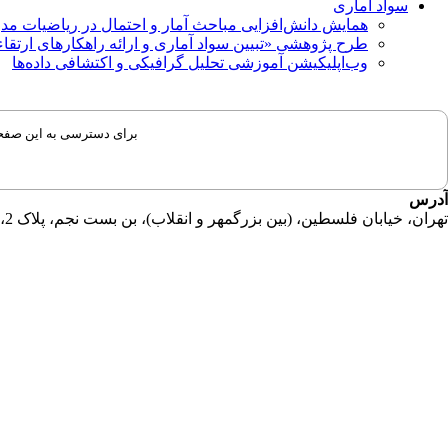
سواد آماری
همایش دانش‌افزایی مباحث آمار و احتمال در ریاضیات مد
طرح پژوهشی «تبیین سواد آماری و ارائه راهکارهای ارتقاء
وب‌اپلیکیشن آموزشی تحلیل گرافیکی و اکتشافی داده‌ها
برای دسترسی به این صفحات
آدرس
تهران، خیابان فلسطین، (بین بزرگمهر و انقلاب)، بن بست نجم، پلاک 2، طبقه دوم، واحد 11