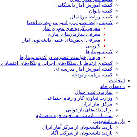
کمیته آموزش آمار دانشگاهی
کمیته بانوان
کمیته روابط بین‌الملل
کمیته روابط عمومی و امور مربوط به اعضا
معرفی گروه های مجری آمار
معرفی سازمان‌های آماری
معرفی انجمن‌های علمی دانشجویی آمار
کاربینی
کمیته وبینارها
فرم درخواست عضویت در کمیته وبینارها
کمیته‌ی ارتباط با دستگاه‌های اجرایی و بنگاه‌های اقتصا
کمیته آموزش آمار مدرسه ای
کمیته برنامه و بودجه
انتخابات
داده‌های خام
سازمان ثبت احوال
وزارت تعاون، کار و رفاه اجتماعی
مرکز آمار ایران
پرتال داده‌های باز دولتی
ســــامـــانه شـــفــافیت قوه قـضـائیه
بازدید دانشجویی
بازدید دانشجویان از مرکز آمار ایران
بازدید دانشجویان از شرکت آگاه