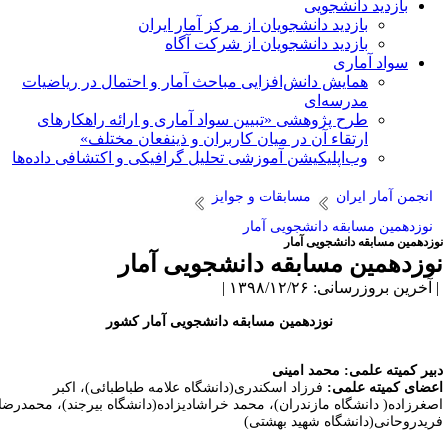
بازدید دانشجویی
بازدید دانشجویان از مرکز آمار ایران
بازدید دانشجویان از شرکت آگاه
سواد آماری
همایش دانش‌افزایی مباحث آمار و احتمال در ریاضیات
مدرسه‌ای
طرح پژوهشی «تبیین سواد آماری و ارائه راهکارهای
ارتقاء آن در میان کاربران و ذینفعان مختلف»
وب‌اپلیکیشن آموزشی تحلیل گرافیکی و اکتشافی داده‌ها
انجمن آمار ایران
مسابقات و جوایز
نوزدهمین مسابقه دانشجویی آمار
وزدهمین مسابقه دانشجویی آمار
وزدهمین مسابقه دانشجویی آمار
آخرین بروزرسانی: ۱۳۹۸/۱۲/۲۶ |
نوزدهمین مسابقه دانشجویی آمار کشور
بیر کمیته علمی: محمد امینی
عضای کمیته علمی:
فرزاد اسکندری(دانشگاه علامه طباطبائی)، اکبر
صغرزاده( دانشگاه مازندران)، محمد خراشادیزاده(دانشگاه بیرجند)، محمدرضا
ریدروحانی(دانشگاه شهید بهشتی)