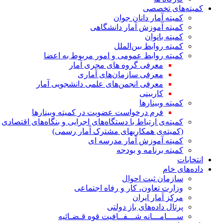
کمیته‌های تخصصی
کمیته آمار دانان جوان
کمیته آموزش آمار دانشگاهی
کمیته بانوان
کمیته روابط بین‌الملل
کمیته روابط عمومی و امور مربوط به اعضا
معرفی گروه های مجری آمار
معرفی سازمان‌های آماری
معرفی انجمن‌های علمی دانشجویی آمار
کاربینی
کمیته وبینارها
فرم درخواست عضویت در کمیته وبینارها
کمیته‌ی ارتباط با دستگاه‌های اجرایی و بنگاه‌های اقتصادی
(کمیته‌ی همکاریهای مشترک آمار رسمی)
کمیته آموزش آمار مدرسه ای
کمیته برنامه و بودجه
انتخابات
داده‌های خام
سازمان ثبت احوال
وزارت تعاون، کار و رفاه اجتماعی
مرکز آمار ایران
پرتال داده‌های باز دولتی
ســــامـــانه شـــفــافیت قوه قـضـائیه