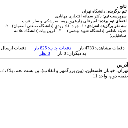
تایج
:
یم برگزیده:
دانشگاه تهران
رپرست تیم:
دکتر سمانه افتخاری­ مهابادی
عضای تیم برنده:
امیرعلی زارعی، پریسا سرشکی و سارا عرب
ه نفر برگزیده انفرادی:
۱- جواد آقاداوودی (دانشگاه صنعتی اصفهان) ۲-
حدیثه ناطقی (دانشگاه شهید بهشتی) ۳- آفرین بیات(دانشگاه علامه
باطبایی)
دفعات مشاهده: 4733 بار |
دفعات چاپ: 825 بار
| دفعات ارسال
به دیگران: 0 بار |
0 نظر
رس
تهران، خیابان فلسطین، (بین بزرگمهر و انقلاب)، بن بست نجم، پلاک 2،
قه دوم، واحد 11