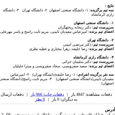
تایج
:
ه تیم برگزیده:
۱- دانشگاه صنعتی اصفهان ۲- دانشگاه تهران ۳- دانشگاه
ازی کرمانشاه
دانشگاه صنعتی اصفهان
رپرست تیم:
دکتر ریحانه ریخته­گران
عضای تیم برنده:
امیرعباس مفیدیان ­نایینی، مریم ثابت ­راسخ و یاسر مهرعلی
دانشگاه تهران
رپرست تیم:
دکتر مرتضی امینی
عضای تیم برنده:
رضا خلیفه، زهرا مختاری و عطیه نظری
دانشگاه رازی کرمانشاه
رپرست تیم:
دکتر سلیمان خزائی
عضای تیم برنده:
سعید صفرویسی، سجاد صفرویسی و میترا جلیلیان
ه نفر برگزیده انفرادی:
۱- رضا خلیفه(دانشگاه تهران) ۲- امیرعباس
مفیدیان­ نایینی(دانشگاه صنعتی اصفهان) ۳- مریم ثابت­ راسخ(دانشگاه صنعتی
صفهان)
دفعات مشاهده: 4847 بار |
دفعات چاپ: 966 بار
| دفعات ارسال
به دیگران: 0 بار |
0 نظر
رس
تهران، خیابان فلسطین، (بین بزرگمهر و انقلاب)، بن بست نجم، پلاک 2،