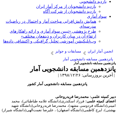
بازدید دانشجویی
بازدید دانشجویان از مرکز آمار ایران
بازدید دانشجویان از شرکت آگاه
سواد آماری
همایش دانش‌افزایی مباحث آمار و احتمال در ریاضیات
مدرسه‌ای
طرح پژوهشی «تبیین سواد آماری و ارائه راهکارهای
ارتقاء آن در میان کاربران و ذینفعان مختلف»
وب‌اپلیکیشن آموزشی تحلیل گرافیکی و اکتشافی داده‌ها
انجمن آمار ایران
مسابقات و جوایز
پانزدهمین مسابقه دانشجویی آمار
انزدهمین مسابقه دانشجویی آمار
انزدهمین مسابقه دانشجویی آمار
آخرین بروزرسانی: ۱۳۹۸/۱۲/۲۶ |
پانزدهمین مسابقه دانشجویی آمار کشور
بیر کمیته علمی: محمدرضا فریدروحانی
عضای کمیته علمی:
فرزاد اسکندری(دانشگاه علامه طباطبائی)، محمد
مینی(دانشگاه فردوسی مشهد)، محمدرضا فریدروحانی(دانشگاه شهید
هشتی)، ایرج کاظمی(دانشگاه اصفهان) ، علیرضا نعمت‌الهی(دانشگاه شیراز)