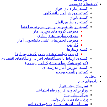
کمیته‌های تخصصی
کمیته آمار دانان جوان
کمیته آموزش آمار دانشگاهی
کمیته بانوان
کمیته روابط بین‌الملل
کمیته روابط عمومی و امور مربوط به اعضا
معرفی گروه های مجری آمار
معرفی سازمان‌های آماری
معرفی انجمن‌های علمی دانشجویی آمار
کاربینی
کمیته وبینارها
فرم درخواست عضویت در کمیته وبینارها
کمیته‌ی ارتباط با دستگاه‌های اجرایی و بنگاه‌های اقتصادی
(کمیته‌ی همکاریهای مشترک آمار رسمی)
کمیته آموزش آمار مدرسه ای
کمیته برنامه و بودجه
انتخابات
داده‌های خام
سازمان ثبت احوال
وزارت تعاون، کار و رفاه اجتماعی
مرکز آمار ایران
پرتال داده‌های باز دولتی
ســــامـــانه شـــفــافیت قوه قـضـائیه