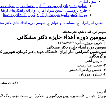
سواد آماری
همایش دانش‌افزایی مباحث آمار و احتمال در ریاضیات مد
طرح پژوهشی «تبیین سواد آماری و ارائه راهکارهای ارتقاء
وب‌اپلیکیشن آموزشی تحلیل گرافیکی و اکتشافی داده‌ها
انجمن آمار ایران
مسابقات و جوایز
سومین دوره اهداء جایزه دکتر مش
سومین دوره اهداء جایزه دکتر مشکانی
سومین دوره اهداء جایزه دکتر مشکانی
| آخرین بروزرسانی: ۱۳۹۸/۷/۲۲ |
سومین دوره اهداء جایزه دکتر مشکانی
سیزدهمین کنفرانس آمار ایران، دانشگاه شهید باهنر کرمان، شهریور ۱۳۹۵
برگزیدگان:
۱- نازنین آهنی
۲- سعیدرضا رفیعی
۳- حسین ریاضی‌الشمس
۴- نسترن مرزبان
دفعات مشاهده: 4603
آدرس
تهران، خیابان فلسطین، (بین بزرگمهر و انقلاب)، بن بست نجم، پلاک 2، طبقه دوم، واحد 11