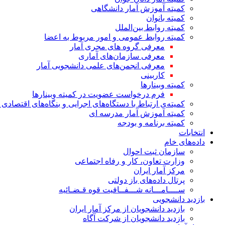
کمیته آموزش آمار دانشگاهی
کمیته بانوان
کمیته روابط بین‌الملل
کمیته روابط عمومی و امور مربوط به اعضا
معرفی گروه های مجری آمار
معرفی سازمان‌های آماری
معرفی انجمن‌های علمی دانشجویی آمار
کاربینی
کمیته وبینارها
فرم درخواست عضویت در کمیته وبینارها
کمیته‌ی ارتباط با دستگاه‌های اجرایی و بنگاه‌های اقتصا
کمیته آموزش آمار مدرسه ای
کمیته برنامه و بودجه
انتخابات
داده‌های خام
سازمان ثبت احوال
وزارت تعاون، کار و رفاه اجتماعی
مرکز آمار ایران
پرتال داده‌های باز دولتی
ســــامـــانه شـــفــافیت قوه قـضـائیه
بازدید دانشجویی
بازدید دانشجویان از مرکز آمار ایران
بازدید دانشجویان از شرکت آگاه