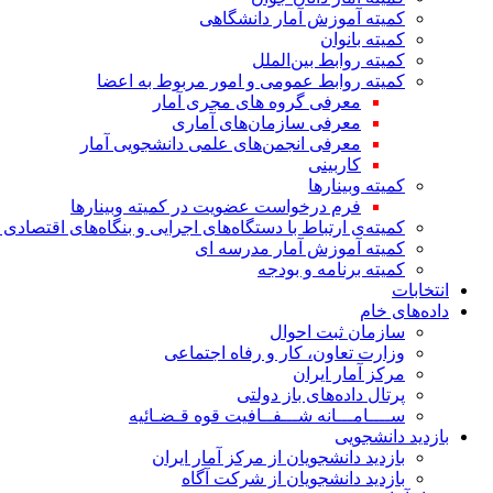
کمیته آموزش آمار دانشگاهی
کمیته بانوان
کمیته روابط بین‌الملل
کمیته روابط عمومی و امور مربوط به اعضا
معرفی گروه های مجری آمار
معرفی سازمان‌های آماری
معرفی انجمن‌های علمی دانشجویی آمار
کاربینی
کمیته وبینارها
فرم درخواست عضویت در کمیته وبینارها
کمیته‌ی ارتباط با دستگاه‌های اجرایی و بنگاه‌های اقتصا
کمیته آموزش آمار مدرسه ای
کمیته برنامه و بودجه
انتخابات
داده‌های خام
سازمان ثبت احوال
وزارت تعاون، کار و رفاه اجتماعی
مرکز آمار ایران
پرتال داده‌های باز دولتی
ســــامـــانه شـــفــافیت قوه قـضـائیه
بازدید دانشجویی
بازدید دانشجویان از مرکز آمار ایران
بازدید دانشجویان از شرکت آگاه