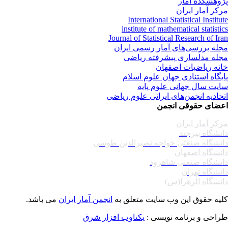
وهشکده آمار
کز آمار ایران
International Statistical Institu
institute of mathematical statisti
Journal of Statistical Research of Ir
له بررسی‌های آمار رسمی ایران
له مدلسازی پیشرفته ریاضی
نه ریاضیات اصفهان
یگاه استنادی جهان علوم اسلام
یت سال جهانی علوم پایه
حادیه انجمن‌های ایرانی علوم ریاضی
ضای حقوقی انجمن
کز آمار ایران
نشگاه بیرجند
نشگاه صنعتی خواجه نصیرالدین طوسی
نشگاه اصفهان
نشگاه صنعتی شاهرود
نشگاه تهران
نشگاه الزهرا(س)
یه حقوق این وب سایت متعلق به
انجمن آمار ایران
می باشد.
احی و برنامه نویسی :
یکتاوب افزار شرق