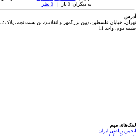
به دیگران: 0 بار |
0 نظر
رس
تهران، خیابان فلسطین، (بین بزرگمهر و انقلاب)، بن بست نجم، پلاک 2،
قه دوم، واحد 11
نک‌های مهم
جمن ریاضی ایران