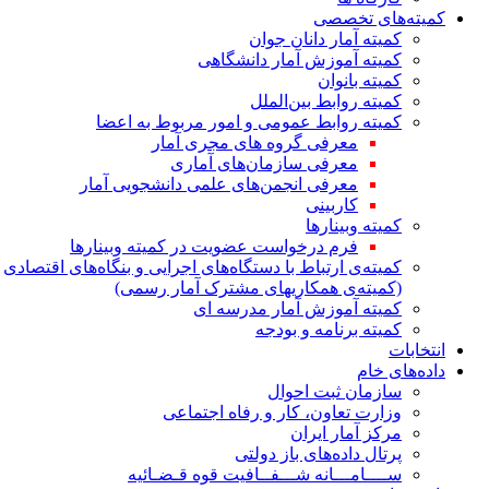
کمیته‌های تخصصی
کمیته آمار دانان جوان
کمیته آموزش آمار دانشگاهی
کمیته بانوان
کمیته روابط بین‌الملل
کمیته روابط عمومی و امور مربوط به اعضا
معرفی گروه های مجری آمار
معرفی سازمان‌های آماری
معرفی انجمن‌های علمی دانشجویی آمار
کاربینی
کمیته وبینارها
فرم درخواست عضویت در کمیته وبینارها
کمیته‌ی ارتباط با دستگاه‌های اجرایی و بنگاه‌های اقتصادی
(کمیته‌ی همکاریهای مشترک آمار رسمی)
کمیته آموزش آمار مدرسه ای
کمیته برنامه و بودجه
انتخابات
داده‌های خام
سازمان ثبت احوال
وزارت تعاون، کار و رفاه اجتماعی
مرکز آمار ایران
پرتال داده‌های باز دولتی
ســــامـــانه شـــفــافیت قوه قـضـائیه