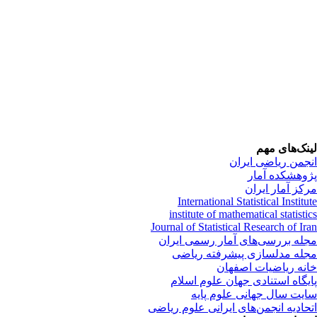
نک‌های مهم
جمن ریاضی ایران
وهشکده آمار
کز آمار ایران
International Statistical Instit
institute of mathematical statist
Journal of Statistical Research of Ir
له بررسی‌های آمار رسمی ایران
له مدلسازی پیشرفته ریاضی
نه ریاضیات اصفهان
یگاه استنادی جهان علوم اسلام
یت سال جهانی علوم پایه
حادیه انجمن‌های ایرانی علوم ریاضی