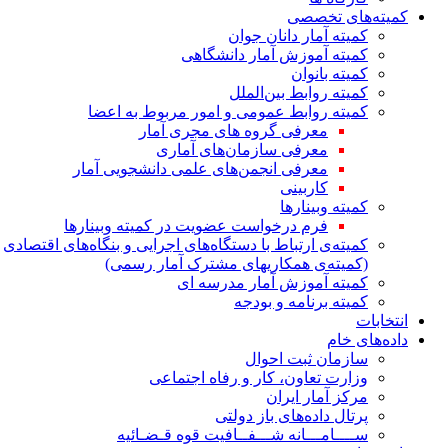
کمیته‌های تخصصی
کمیته آمار دانان جوان
کمیته آموزش آمار دانشگاهی
کمیته بانوان
کمیته روابط بین‌الملل
کمیته روابط عمومی و امور مربوط به اعضا
معرفی گروه های مجری آمار
معرفی سازمان‌های آماری
معرفی انجمن‌های علمی دانشجویی آمار
کاربینی
کمیته وبینارها
فرم درخواست عضویت در کمیته وبینارها
کمیته‌ی ارتباط با دستگاه‌های اجرایی و بنگاه‌های اقتصادی
(کمیته‌ی همکاریهای مشترک آمار رسمی)
کمیته آموزش آمار مدرسه ای
کمیته برنامه و بودجه
انتخابات
داده‌های خام
سازمان ثبت احوال
وزارت تعاون، کار و رفاه اجتماعی
مرکز آمار ایران
پرتال داده‌های باز دولتی
ســــامـــانه شـــفــافیت قوه قـضـائیه