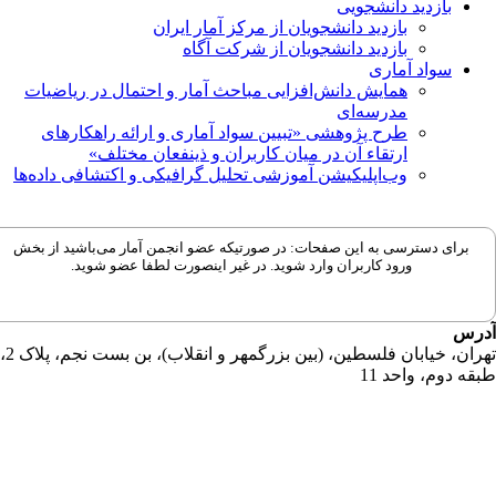
بازدید دانشجویی
بازدید دانشجویان از مرکز آمار ایران
بازدید دانشجویان از شرکت آگاه
سواد آماری
همایش دانش‌افزایی مباحث آمار و احتمال در ریاضیات
مدرسه‌ای
طرح پژوهشی «تبیین سواد آماری و ارائه راهکارهای
ارتقاء آن در میان کاربران و ذینفعان مختلف»
وب‌اپلیکیشن آموزشی تحلیل گرافیکی و اکتشافی داده‌ها
برای دسترسی به این صفحات: در صورتیکه عضو انجمن آمار می‌باشید از بخش
ورود کاربران وارد شوید. در غیر اینصورت لطفا عضو شوید.
رس
تهران، خیابان فلسطین، (بین بزرگمهر و انقلاب)، بن بست نجم، پلاک 2،
قه دوم، واحد 11