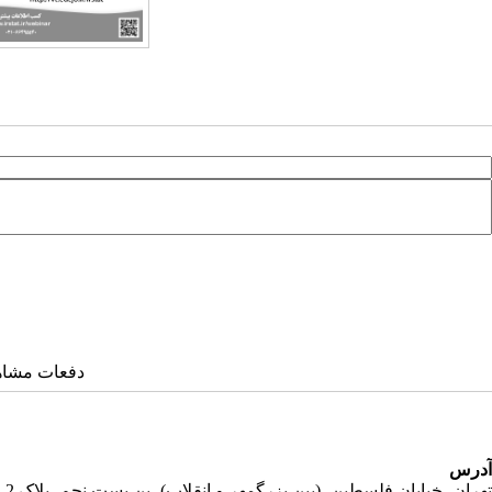
دفعات مشاهده: ۸۵۱
آدرس
تهران، خیابان فلسطین، (بین بزرگمهر و انقلاب)، بن بست نجم، پلاک 2، طبقه دوم، واحد 11