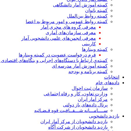
کمیته آموزش آمار دانشگاهی
کمیته بانوان
کمیته روابط بین‌الملل
کمیته روابط عمومی و امور مربوط به اعضا
معرفی گروه های مجری آمار
معرفی سازمان‌های آماری
معرفی انجمن‌های علمی دانشجویی آمار
کاربینی
کمیته وبینارها
فرم درخواست عضویت در کمیته وبینارها
کمیته‌ی ارتباط با دستگاه‌های اجرایی و بنگاه‌های اقتصا
کمیته آموزش آمار مدرسه ای
کمیته برنامه و بودجه
انتخابات
داده‌های خام
سازمان ثبت احوال
وزارت تعاون، کار و رفاه اجتماعی
مرکز آمار ایران
پرتال داده‌های باز دولتی
ســــامـــانه شـــفــافیت قوه قـضـائیه
بازدید دانشجویی
بازدید دانشجویان از مرکز آمار ایران
بازدید دانشجویان از شرکت آگاه