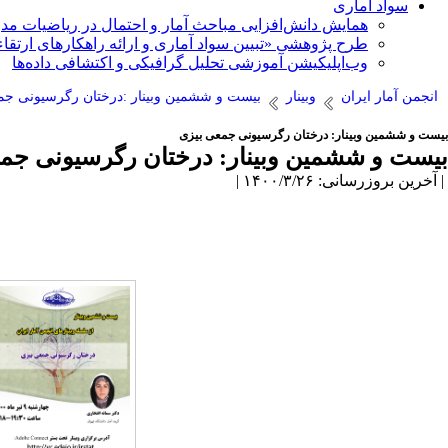
سواد آماری
همایش دانش‌افزایی مباحث آمار و احتمال در ریاضیات مد
طرح پژوهشی «تبیین سواد آماری و ارائه راهکارهای ارتقاء
وب‌اپلیکیشن آموزشی تحلیل گرافیکی و اکتشافی داده‌ها
انجمن آمار ایران
وبینار
بیست و ششمین وبینار :درختان رگرسیونی جم
بیست و ششمین وبینار: درختان رگرسیونی جمعی بیزی
بیست و ششمین وبینار: درختان رگرسیونی جم
| آخرین بروزرسانی: ۱۴۰۰/۳/۲۶ |