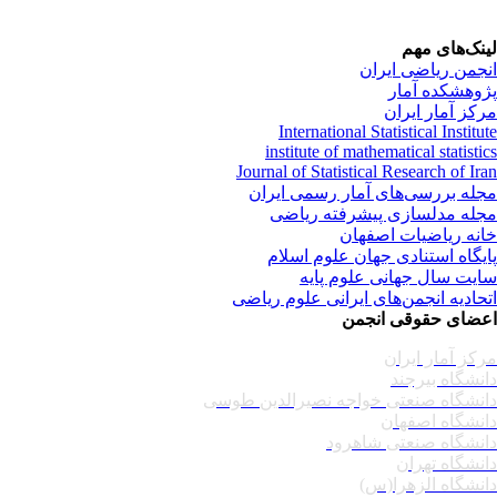
نک‌های مهم
جمن ریاضی ایران
وهشکده آمار
کز آمار ایران
International Statistical Institu
institute of mathematical statisti
Journal of Statistical Research of Ir
له بررسی‌های آمار رسمی ایران
له مدلسازی پیشرفته ریاضی
نه ریاضیات اصفهان
یگاه استنادی جهان علوم اسلام
یت سال جهانی علوم پایه
حادیه انجمن‌های ایرانی علوم ریاضی
ضای حقوقی انجمن
کز آمار ایران
نشگاه بیرجند
نشگاه صنعتی خواجه نصیرالدین طوسی
نشگاه اصفهان
نشگاه صنعتی شاهرود
نشگاه تهران
نشگاه الزهرا(س)