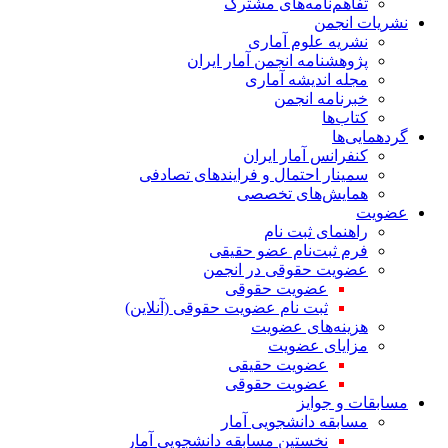
تفاهم‌نامه‌های مشترک
نشریات انجمن
نشریه علوم آماری
پژوهشنامه انجمن آمار ایران
مجله اندیشه آماری
خبرنامه انجمن
کتاب‌ها
گردهمایی‌ها
کنفرانس آمار ایران
سمینار احتمال و فرایندهای تصادفی
همایش‌های تخصصی
عضویت
راهنمای ثبت نام
فرم ثبت‌نام عضو حقیقی
عضویت حقوقی در انجمن
عضویت حقوقی
ثبت نام عضویت حقوقی (آنلاین)
هزینه‌های عضویت
مزایای عضویت
عضویت حقیقی
عضویت حقوقی
مسابقات و جوایز
مسابقه دانشجویی آمار
نخستین مسابقه دانشجویی آمار