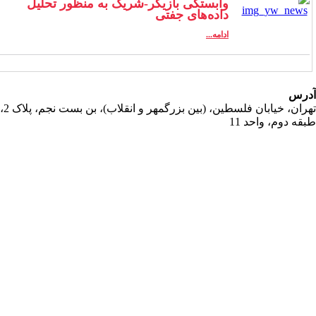
وابستگی بازیگر-شریک به منظور تحلیل
داده‌های جفتی
ادامه...
رس
تهران، خیابان فلسطین، (بین بزرگمهر و انقلاب)، بن بست نجم، پلاک 2،
قه دوم، واحد 11