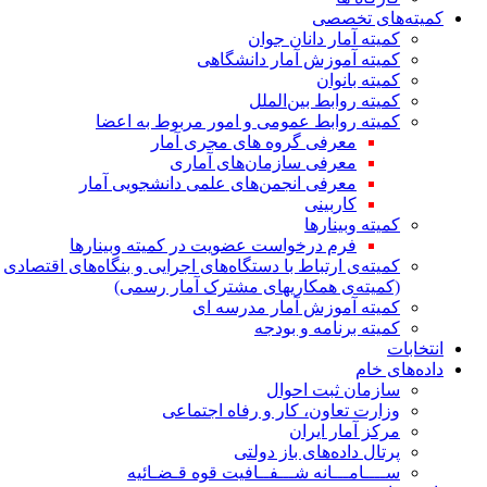
کمیته‌های تخصصی
کمیته آمار دانان جوان
کمیته آموزش آمار دانشگاهی
کمیته بانوان
کمیته روابط بین‌الملل
کمیته روابط عمومی و امور مربوط به اعضا
معرفی گروه های مجری آمار
معرفی سازمان‌های آماری
معرفی انجمن‌های علمی دانشجویی آمار
کاربینی
کمیته وبینارها
فرم درخواست عضویت در کمیته وبینارها
کمیته‌ی ارتباط با دستگاه‌های اجرایی و بنگاه‌های اقتصادی
(کمیته‌ی همکاریهای مشترک آمار رسمی)
کمیته آموزش آمار مدرسه ای
کمیته برنامه و بودجه
انتخابات
داده‌های خام
سازمان ثبت احوال
وزارت تعاون، کار و رفاه اجتماعی
مرکز آمار ایران
پرتال داده‌های باز دولتی
ســــامـــانه شـــفــافیت قوه قـضـائیه