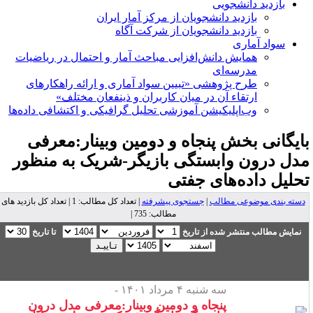
بازدید دانشجویی
بازدید دانشجویان از مرکز آمار ایران
بازدید دانشجویان از شرکت آگاه
سواد آماری
همایش دانش‌افزایی مباحث آمار و احتمال در ریاضیات
مدرسه‌ای
طرح پژوهشی «تبیین سواد آماری و ارائه راهکارهای
ارتقاء آن در میان کاربران و ذینفعان مختلف»
وب‌اپلیکیشن آموزشی تحلیل گرافیکی و اکتشافی داده‌ها
ایگانی بخش
پنجاه و دومین وبینار:معرفی
دل درون وابستگی بازیگر-شریک به منظور
حلیل داده‌های جفتی
دسته بندی موضوعی مطالب
|
جستجوی پیشرفته
| تعداد کل مطالب: 1 | تعداد کل بازدید های
مطالب: 735 |
نمایش مطالب منتشر شده از تاریخ
تا تاریخ
سه شنبه ۴ مرداد ۱۴۰۱ -
پنجاه و دومین وبینار:معرفی مدل درون