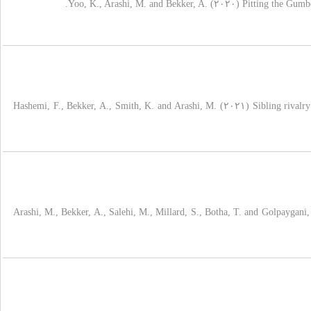
Yoo, K., Arashi, M. and Bekker, A. (۲۰۲۰) Pitting the Gumb
Hashemi, F., Bekker, A., Smith, K. and Arashi, M. (۲۰۲۱) Sibling rivalry
Arashi, M., Bekker, A., Salehi, M., Millard, S., Botha, T. and Golpaygani