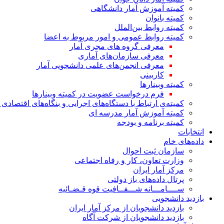
کمیته آموزش آمار دانشگاهی
کمیته بانوان
کمیته روابط بین‌الملل
کمیته روابط عمومی و امور مربوط به اعضا
معرفی گروه های مجری آمار
معرفی سازمان‌های آماری
معرفی انجمن‌های علمی دانشجویی آمار
کاربینی
کمیته وبینارها
فرم درخواست عضویت در کمیته وبینارها
کمیته‌ی ارتباط با دستگاه‌های اجرایی و بنگاه‌های اقتصا
کمیته آموزش آمار مدرسه ای
کمیته برنامه و بودجه
انتخابات
داده‌های خام
سازمان ثبت احوال
وزارت تعاون، کار و رفاه اجتماعی
مرکز آمار ایران
پرتال داده‌های باز دولتی
ســــامـــانه شـــفــافیت قوه قـضـائیه
بازدید دانشجویی
بازدید دانشجویان از مرکز آمار ایران
بازدید دانشجویان از شرکت آگاه