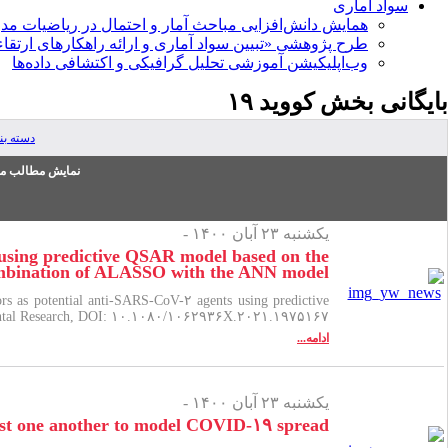
سواد آماری
همایش دانش‌افزایی مباحث آمار و احتمال در ریاضیات مد
طرح پژوهشی «تبیین سواد آماری و ارائه راهکارهای ارتقاء
وب‌اپلیکیشن آموزشی تحلیل گرافیکی و اکتشافی داده‌ها
بایگانی بخش
کووید ۱۹
دسته ب
نمایش مطالب من
یکشنبه ۲۳ آبان ۱۴۰۰ -
s using predictive QSAR model based on the
mbination of ALASSO with the ANN model
rs as potential anti-SARS-CoV-۲ agents using predictive
ental Research, DOI: ۱۰.۱۰۸۰/۱۰۶۲۹۳۶X.۲۰۲۱.۱۹۷۵۱۶۷
ادامه...
یکشنبه ۲۳ آبان ۱۴۰۰ -
inst one another to model COVID-۱۹ spread