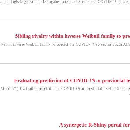
el and logistic growth models against one another to model COVID-۱۹ spread,
Sibling rivalry within inverse Weibull family to p
 within inverse Weibull family to predict the COVID-۱۹ spread in South Afri
Evaluating prediction of COVID-۱۹ at provincial leve
, M. (۲۰۲۱) Evaluating prediction of COVID-۱۹ at provincial level of South Afr
A synergetic R-Shiny portal f